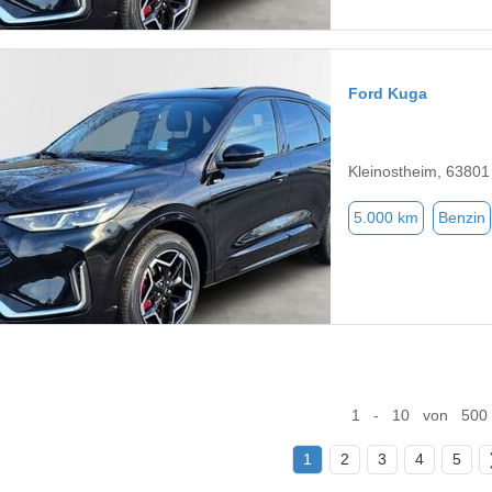
Ford Kuga
Kleinostheim, 63801
5.000 km
Benzin
1 - 10 von 500
1
2
3
4
5