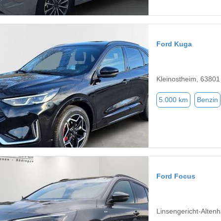
Ford Kuga
Kleinostheim, 63801
5.000 km
Benzin
Ford Focus
Linsengericht-Altenh