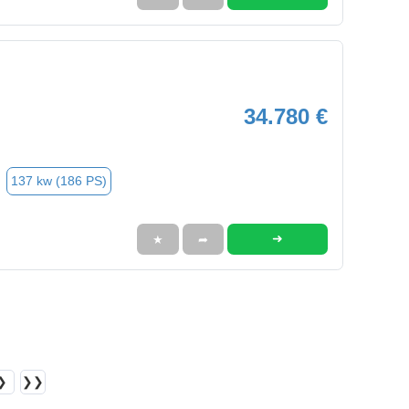
34.780 €
137 kw (186 PS)
➜
★
➦
❯
❯❯