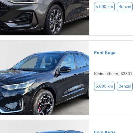
5.000 km
Benzin
Ford Kuga
Kleinostheim, 63801
5.000 km
Benzin
Ford Kuga