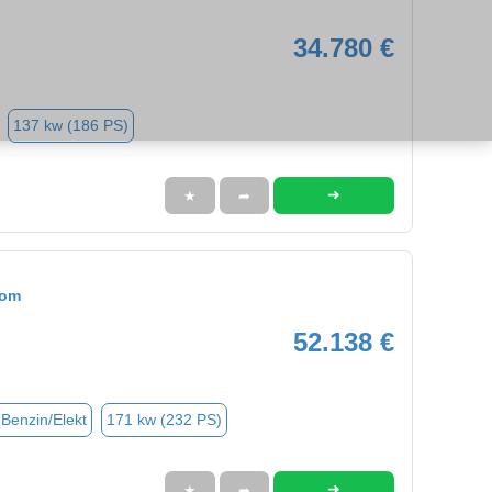
34.780 €
137 kw (186 PS)
➜
★
➦
tom
52.138 €
(Benzin/Elekt
171 kw (232 PS)
➜
★
➦