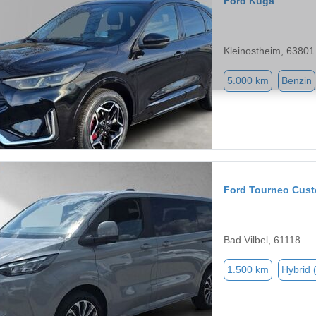
Ford Kuga
Kleinostheim, 63801
5.000 km
Benzin
Ford Tourneo Cus
Bad Vilbel, 61118
1.500 km
Hybrid 