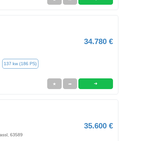
34.780 €
137 kw (186 PS)
➜
★
➦
35.600 €
assl, 63589