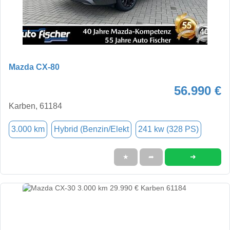
Mazda CX-80
56.990 €
Karben, 61184
3.000 km
Hybrid (Benzin/Elekt
241 kw (328 PS)
➜
★
➦