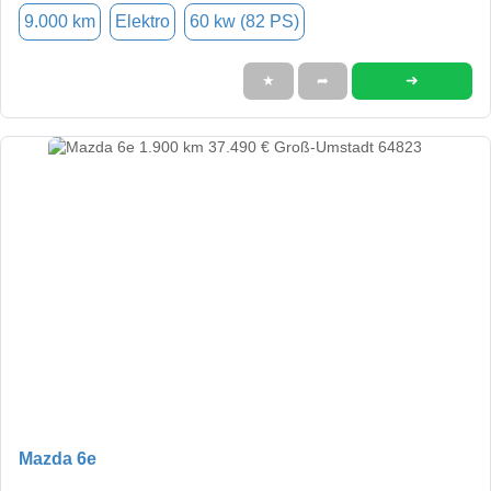
9.000 km
Elektro
60 kw (82 PS)
➜
★
➦
Mazda 6e