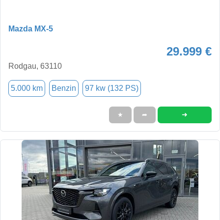
Mazda MX-5
29.999 €
Rodgau, 63110
5.000 km
Benzin
97 kw (132 PS)
➜
★
➦