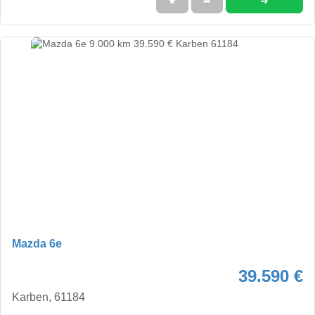
➜
★
➦
Mazda 6e
39.590 €
Karben, 61184