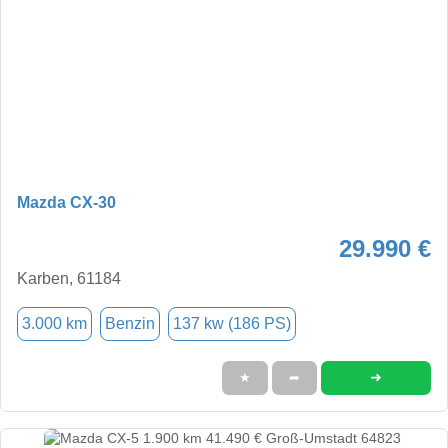
Mazda CX-30
29.990 €
Karben, 61184
3.000 km
Benzin
137 kw (186 PS)
➜
★
➦