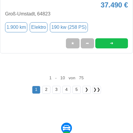
37.490 €
Groß-Umstadt, 64823
1.900 km
Elektro
190 kw (258 PS)
➜
★
➦
1 - 10 von 75
1
2
3
4
5
❯
❯❯