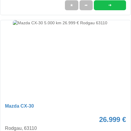
➜
★
➦
Mazda CX-30
26.999 €
Rodgau, 63110