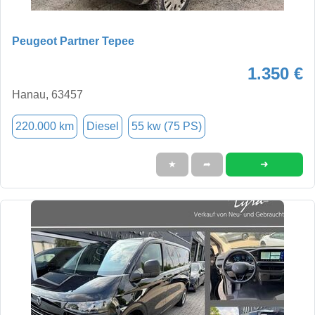
Peugeot Partner Tepee
1.350 €
Hanau, 63457
220.000 km
Diesel
55 kw (75 PS)
➜
★
➦