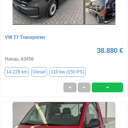
VW T7 Transporter
38.880 €
Hanau, 63456
14.228 km
Diesel
110 kw (150 PS)
➜
★
➦