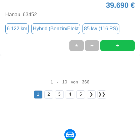
39.690 €
Hanau, 63452
6.122 km
Hybrid (Benzin/Elekt
85 kw (116 PS)
➜
★
➦
1 - 10 von 366
1
2
3
4
5
❯
❯❯