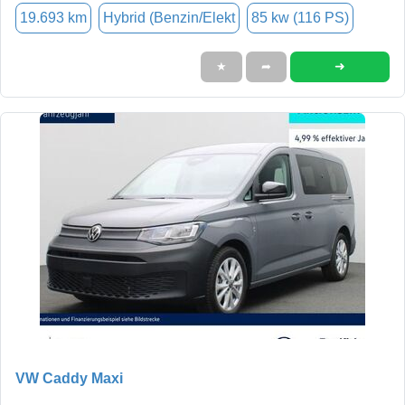
19.693 km
Hybrid (Benzin/Elekt
85 kw (116 PS)
➜
★
➦
VW Caddy Maxi