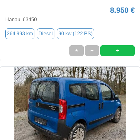
8.950 €
Hanau, 63450
264.993 km
Diesel
90 kw (122 PS)
➜
★
➦