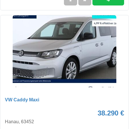
➜
★
➦
VW Caddy Maxi
38.290 €
Hanau, 63452