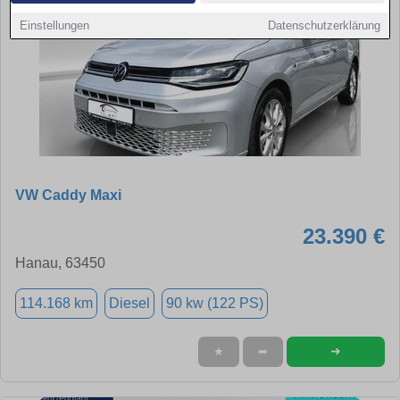
Einstellungen
Datenschutzerklärung
VW Caddy Maxi
23.390 €
Hanau, 63450
114.168 km
Diesel
90 kw (122 PS)
➜
★
➦