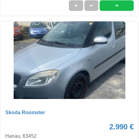
➜
★
➦
Skoda Roomster
2.990 €
Hanau, 63452