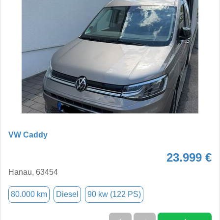
VW Caddy
23.999 €
Hanau, 63454
80.000 km
Diesel
90 kw (122 PS)