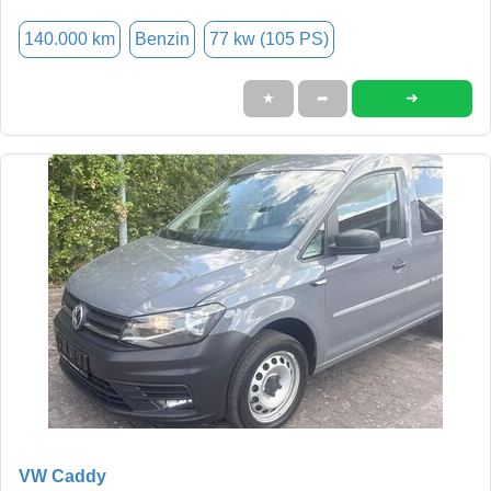
140.000 km
Benzin
77 kw (105 PS)
➜
★
➦
VW Caddy