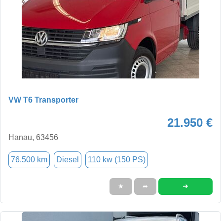
VW T6 Transporter
21.950 €
Hanau, 63456
76.500 km
Diesel
110 kw (150 PS)
➜
★
➦