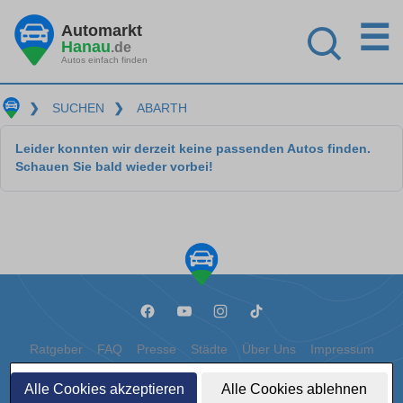
☰
Automarkt
Hanau
.de
Autos einfach finden
❯
SUCHEN
❯
ABARTH
Leider konnten wir derzeit keine passenden Autos finden.
Schauen Sie bald wieder vorbei!
Ratgeber
FAQ
Presse
Städte
Über Uns
Impressum
Datenschutz
Cookies
Alle Cookies akzeptieren
Alle Cookies ablehnen