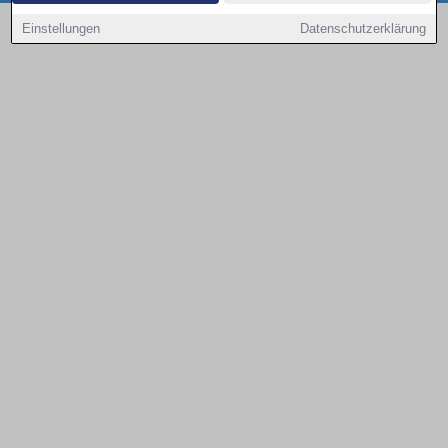
Copyright © 2000 - 2026 | 1A Infosysteme GmbH | Content by: 1a-sites-autos
Einstellungen
Datenschutzerklärung
08.08.2026