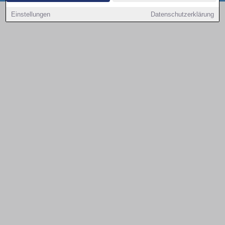
Copyright © 2000 - 2026 | 1A Infosysteme GmbH | Content by: 1a-sites-autos
Einstellungen
Datenschutzerklärung
10.08.2026