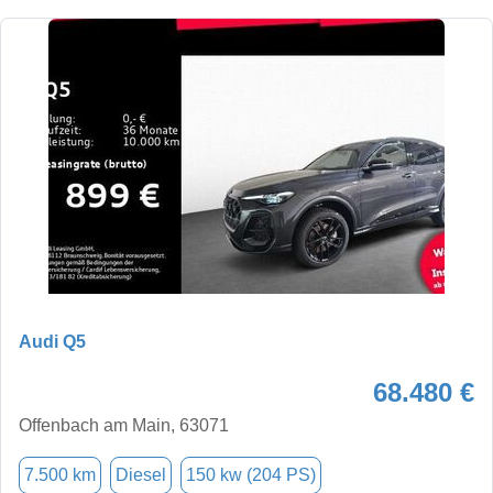
Audi Q5
68.480 €
Offenbach am Main, 63071
7.500 km
Diesel
150 kw (204 PS)