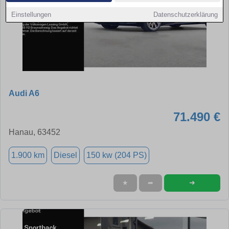
Einstellungen
Datenschutzerklärung
Audi A6
71.490 €
Hanau, 63452
1.900 km
Diesel
150 kw (204 PS)
➜
★
➦