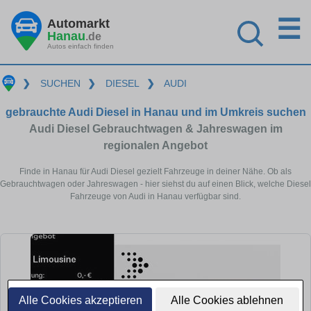
☰
Automarkt
Hanau
.de
Autos einfach finden
❯
SUCHEN
❯
DIESEL
❯
AUDI
gebrauchte Audi Diesel in Hanau und im Umkreis suchen
Audi Diesel Gebrauchtwagen & Jahreswagen im
regionalen Angebot
Finde in Hanau für Audi Diesel gezielt Fahrzeuge in deiner Nähe. Ob als
Gebrauchtwagen oder Jahreswagen - hier siehst du auf einen Blick, welche Diesel
Fahrzeuge von Audi in Hanau verfügbar sind.
Alle Cookies akzeptieren
Alle Cookies ablehnen