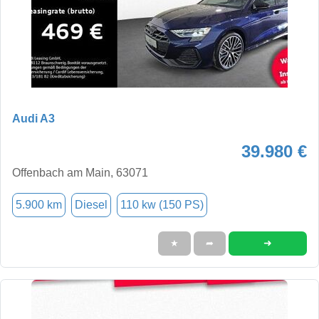
Audi A3
39.980 €
Offenbach am Main, 63071
5.900 km
Diesel
110 kw (150 PS)
➜
★
➦