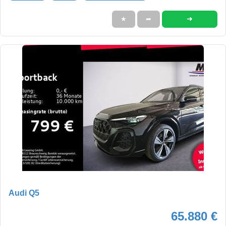
➜
★
➦
Audi Q5
65.880 €