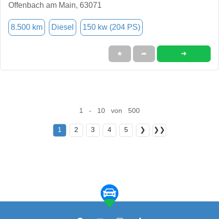
Offenbach am Main, 63071
8.500 km
Diesel
150 kw (204 PS)
➜
★
➦
1 - 10 von 500
1
2
3
4
5
❯
❯❯