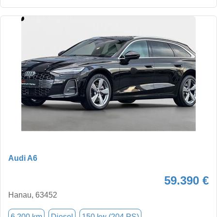
Audi A6
59.390 €
Hanau, 63452
6.200 km
Diesel
150 kw (204 PS)