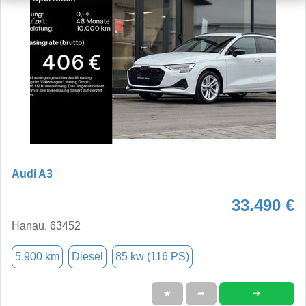
Audi A3
33.490 €
Hanau, 63452
5.900 km
Diesel
85 kw (116 PS)
➜
★
➦