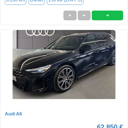
➜
★
➦
Audi A6
62.850 €