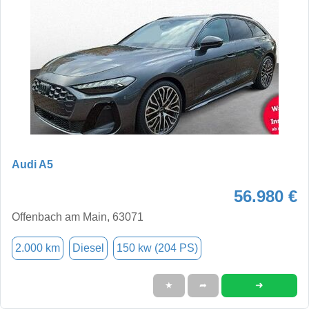
Audi A5
56.980 €
Offenbach am Main, 63071
2.000 km
Diesel
150 kw (204 PS)
➜
★
➦