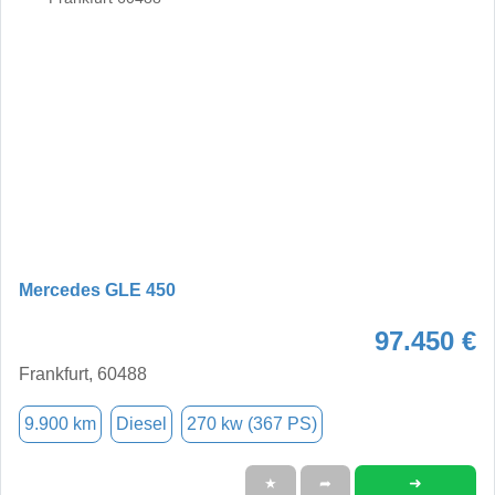
Mercedes GLE 450
97.450 €
Frankfurt, 60488
9.900 km
Diesel
270 kw (367 PS)
➜
★
➦