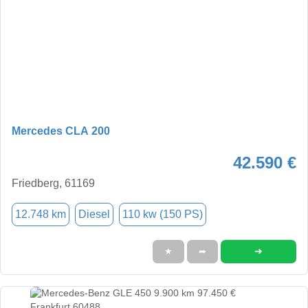
Mercedes CLA 200
42.590 €
Friedberg, 61169
12.748 km
Diesel
110 kw (150 PS)
➜
★
➦