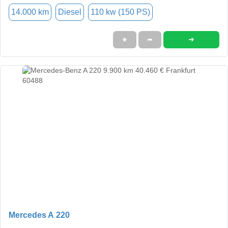
14.000 km
Diesel
110 kw (150 PS)
➜
★
➦
Mercedes A 220