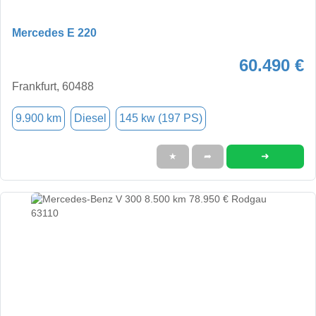
Mercedes E 220
60.490 €
Frankfurt, 60488
9.900 km
Diesel
145 kw (197 PS)
➜
★
➦