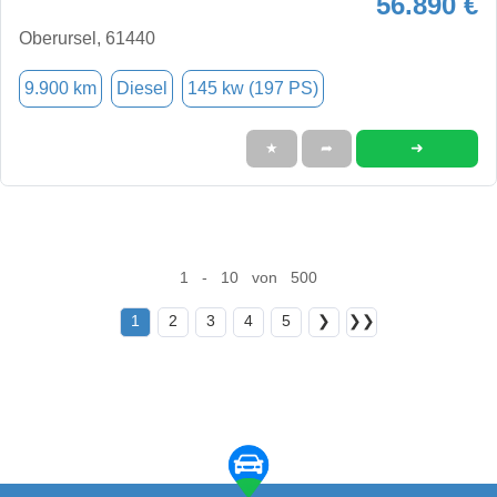
56.890 €
Oberursel, 61440
9.900 km
Diesel
145 kw (197 PS)
➜
★
➦
1 - 10 von 500
1
2
3
4
5
❯
❯❯