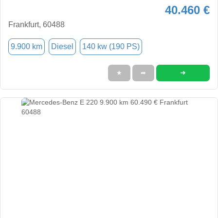
40.460 €
Frankfurt, 60488
9.900 km
Diesel
140 kw (190 PS)
➜
★
➦