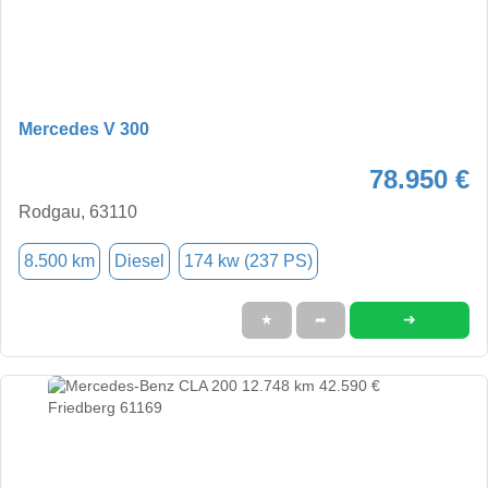
Mercedes V 300
78.950 €
Rodgau, 63110
8.500 km
Diesel
174 kw (237 PS)
➜
★
➦