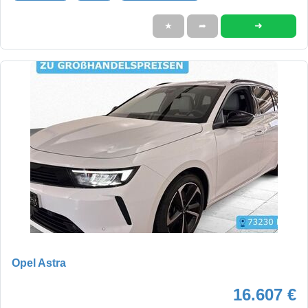
➜
★
➦
Opel Astra
16.607 €