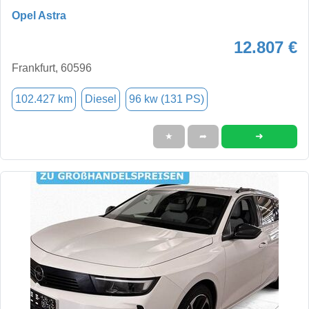
Opel Astra
12.807 €
Frankfurt, 60596
102.427 km
Diesel
96 kw (131 PS)
➜
★
➦