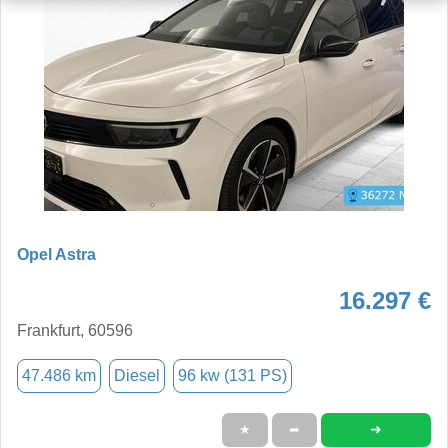
Opel Astra
16.297 €
Frankfurt, 60596
47.486 km
Diesel
96 kw (131 PS)
➜
★
➦