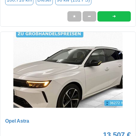
➜
★
➦
Opel Astra
13.507 €