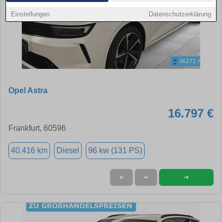
Einstellungen
Datenschutzerklärung
Opel Astra
16.797 €
Frankfurt, 60596
40.416 km
Diesel
96 kw (131 PS)
➜
★
➦