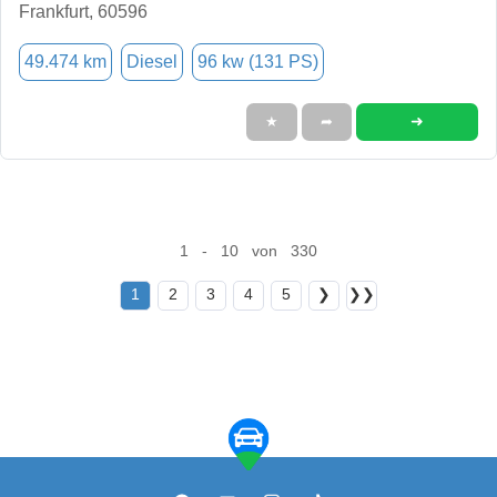
Frankfurt, 60596
49.474 km
Diesel
96 kw (131 PS)
➜
★
➦
1 - 10 von 330
1
2
3
4
5
❯
❯❯