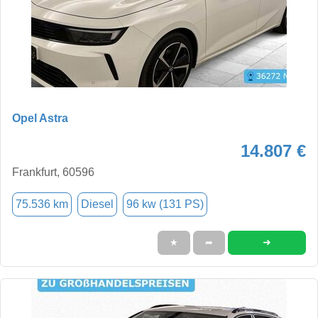
Opel Astra
14.807 €
Frankfurt, 60596
75.536 km
Diesel
96 kw (131 PS)
➜
★
➦