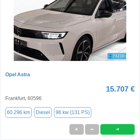
Opel Astra
15.707 €
Frankfurt, 60596
60.296 km
Diesel
96 kw (131 PS)
➜
★
➦