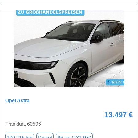
Opel Astra
13.497 €
Frankfurt, 60596
100.716 km
Diesel
96 kw (131 PS)