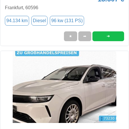
Frankfurt, 60596
94.134 km
Diesel
96 kw (131 PS)
➜
★
➦