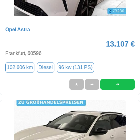
Opel Astra
13.107 €
Frankfurt, 60596
102.606 km
Diesel
96 kw (131 PS)
➜
★
➦