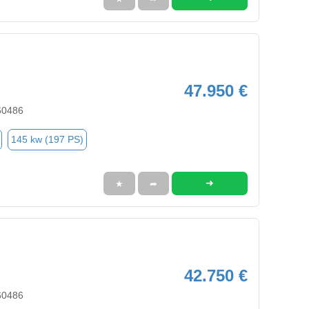
47.950 €
60486
145 kw (197 PS)
➜
★
➦
42.750 €
60486