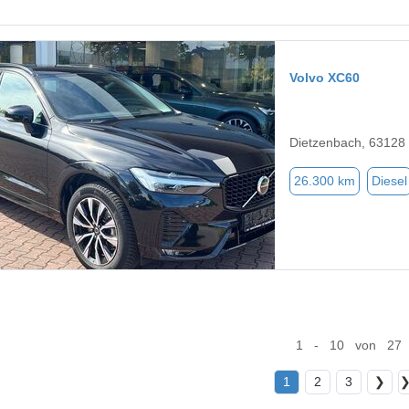
Volvo XC60
Dietzenbach, 63128
26.300 km
Diesel
1 - 10 von 27
1
2
3
❯