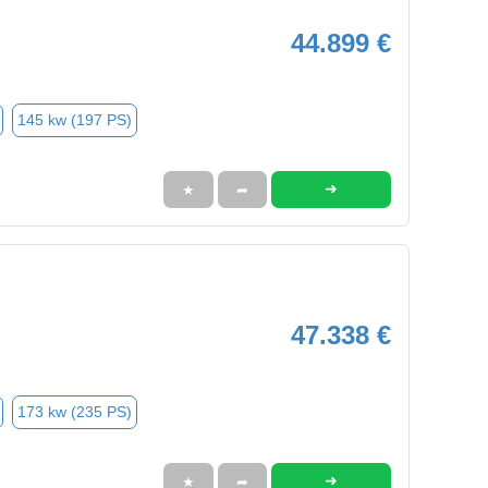
44.899 €
145 kw (197 PS)
➜
★
➦
47.338 €
173 kw (235 PS)
➜
★
➦