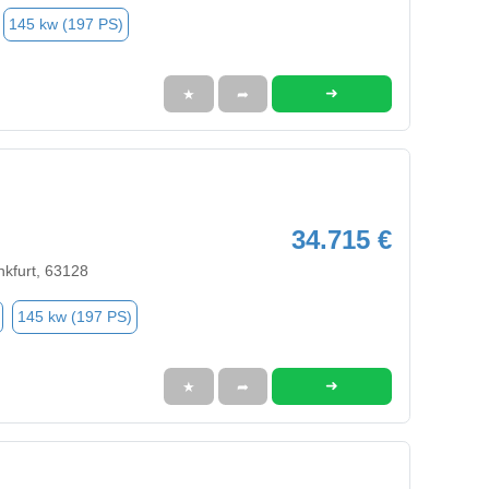
145 kw (197 PS)
➜
★
➦
34.715 €
nkfurt, 63128
145 kw (197 PS)
➜
★
➦