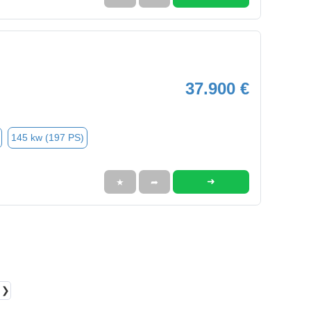
37.900 €
145 kw (197 PS)
➜
★
➦
❯❯