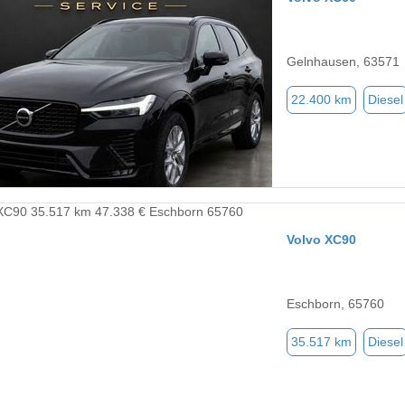
Gelnhausen, 63571
22.400 km
Diesel
Volvo XC90
Eschborn, 65760
35.517 km
Diesel