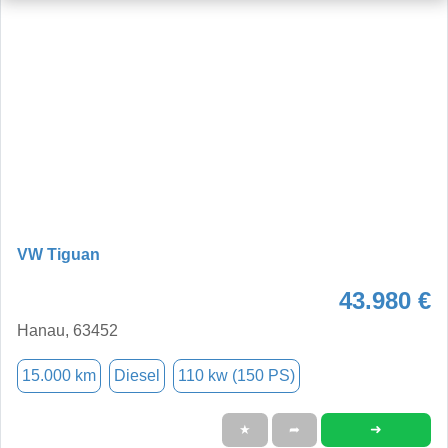
VW Tiguan
43.980 €
Hanau, 63452
15.000 km
Diesel
110 kw (150 PS)
➜
★
➦