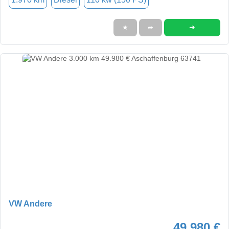
➜
★
➦
VW Andere
49.980 €