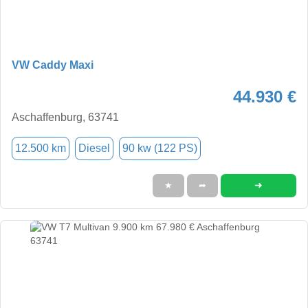
VW Caddy Maxi
44.930 €
Aschaffenburg, 63741
12.500 km
Diesel
90 kw (122 PS)
➜
★
➦