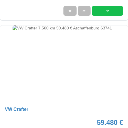
➜
★
➦
VW Crafter
59.480 €