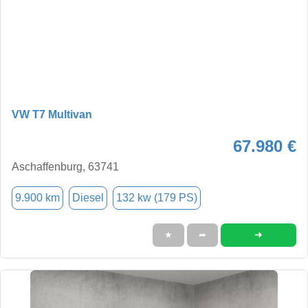
VW T7 Multivan
67.980 €
Aschaffenburg, 63741
9.900 km
Diesel
132 kw (179 PS)
➜
★
➦