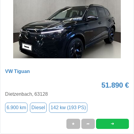
VW Tiguan
51.890 €
Dietzenbach, 63128
6.900 km
Diesel
142 kw (193 PS)
➜
★
➦