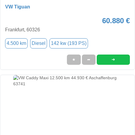
VW Tiguan
60.880 €
Frankfurt, 60326
4.500 km
Diesel
142 kw (193 PS)
➜
★
➦