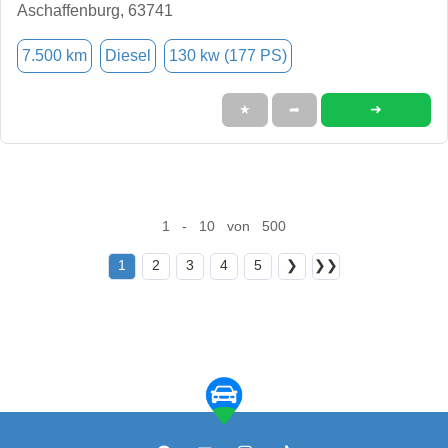
Aschaffenburg, 63741
7.500 km
Diesel
130 kw (177 PS)
➜
★
➦
1 - 10 von 500
1
2
3
4
5
❯
❯❯