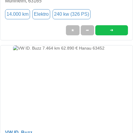
Mühlheim, 63165
14.000 km
Elektro
240 kw (326 PS)
➜
★
➦
VW ID. Buzz