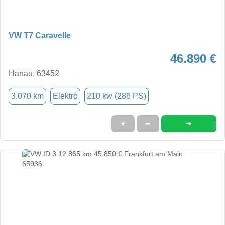
VW T7 Caravelle
46.890 €
Hanau, 63452
3.070 km
Elektro
210 kw (286 PS)
➜
★
➦