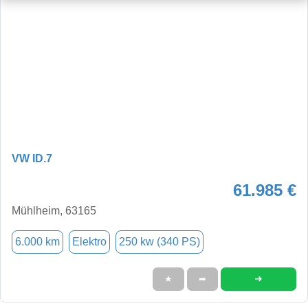
VW ID.7
61.985 €
Mühlheim, 63165
6.000 km
Elektro
250 kw (340 PS)
➜
★
➦