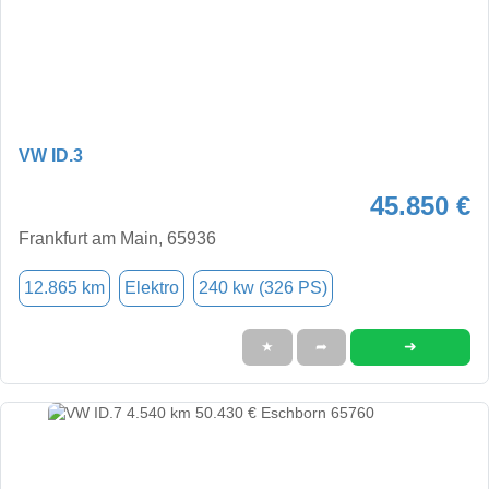
VW ID.3
45.850 €
Frankfurt am Main, 65936
12.865 km
Elektro
240 kw (326 PS)
➜
★
➦