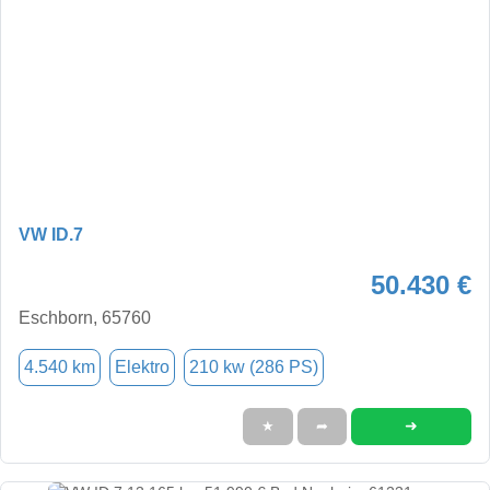
VW ID.7
50.430 €
Eschborn, 65760
4.540 km
Elektro
210 kw (286 PS)
➜
★
➦