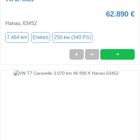
62.890 €
Hanau, 63452
7.464 km
Elektro
250 kw (340 PS)
➜
★
➦