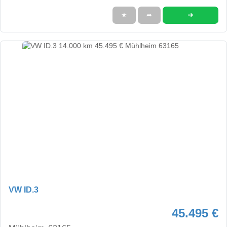
➜
★
➦
VW ID.3
45.495 €