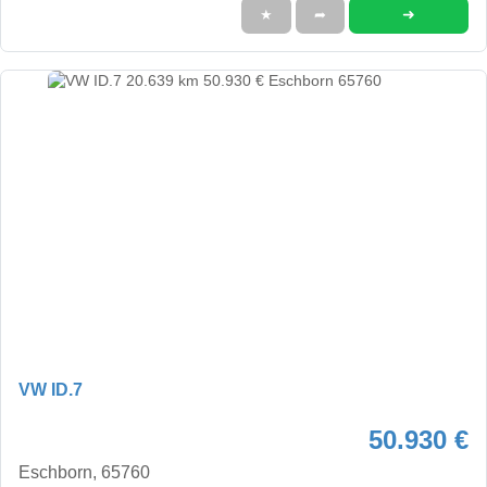
➜
★
➦
VW ID.7
50.930 €
Eschborn, 65760