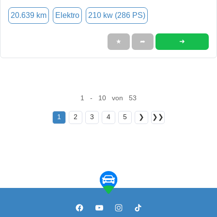
20.639 km
Elektro
210 kw (286 PS)
➜
★
➦
1 - 10 von 53
1
2
3
4
5
❯
❯❯