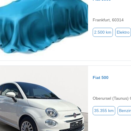
Frankfurt, 60314
2.500 km
Elektro
Fiat 500
Oberursel (Taunus) 
35.355 km
Benzi