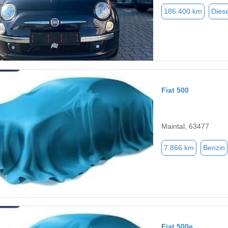
186.400 km
Diese
Fiat 500
Maintal, 63477
7.866 km
Benzin
Fiat 500e