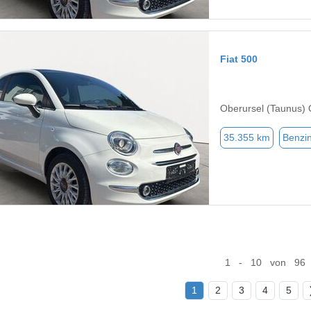
Fiat 500
Oberursel (Taunus) 
35.355 km
Benzi
1 - 10 von 96
1
2
3
4
5