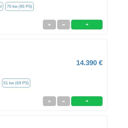
l
70 kw (95 PS)
➜
★
➦
14.390 €
51 kw (69 PS)
➜
★
➦