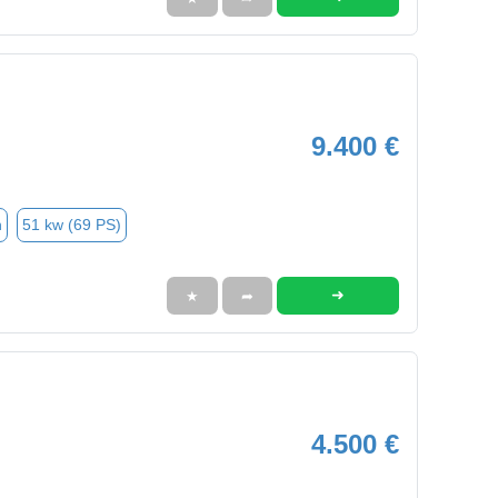
9.400 €
n
51 kw (69 PS)
➜
★
➦
4.500 €