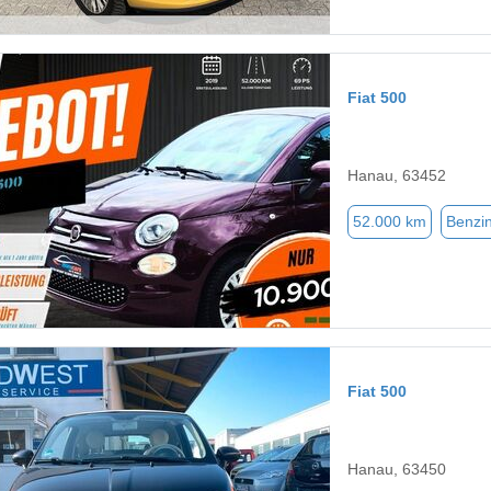
Fiat 500
Hanau, 63452
52.000 km
Benzi
Fiat 500
Hanau, 63450