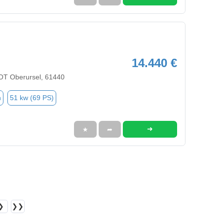
14.440 €
OT Oberursel, 61440
n
51 kw (69 PS)
➜
★
➦
❯
❯❯