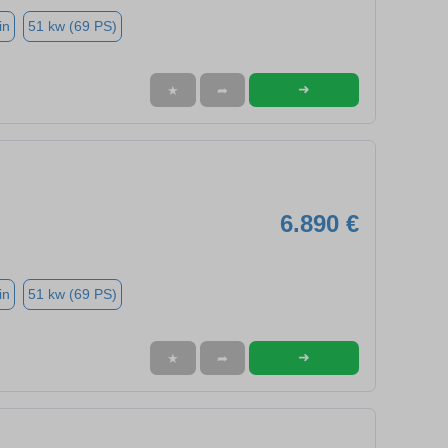
in
51 kw (69 PS)
➜
★
➦
6.890 €
in
51 kw (69 PS)
➜
★
➦