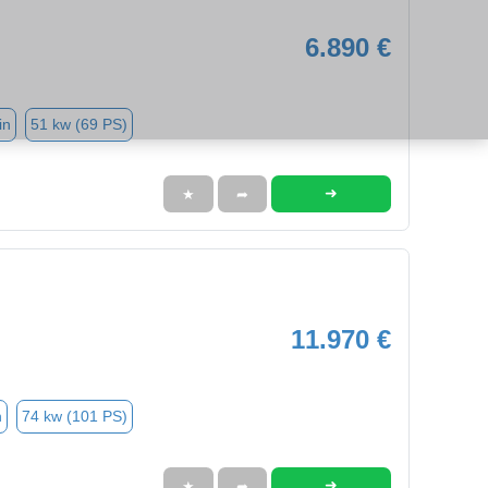
6.890 €
in
51 kw (69 PS)
➜
★
➦
11.970 €
n
74 kw (101 PS)
➜
★
➦