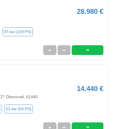
28.980 €
87 kw (118 PS)
➜
★
➦
14.440 €
OT Oberursel, 61440
n
51 kw (69 PS)
➜
★
➦