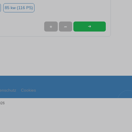
85 kw (116 PS)
➜
★
➦
enschutz
Cookies
026