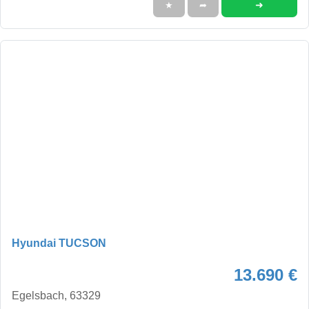
➜
★
➦
Hyundai TUCSON
13.690 €
Egelsbach, 63329