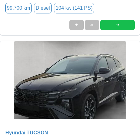
99.700 km
Diesel
104 kw (141 PS)
➜
★
➦
Hyundai TUCSON