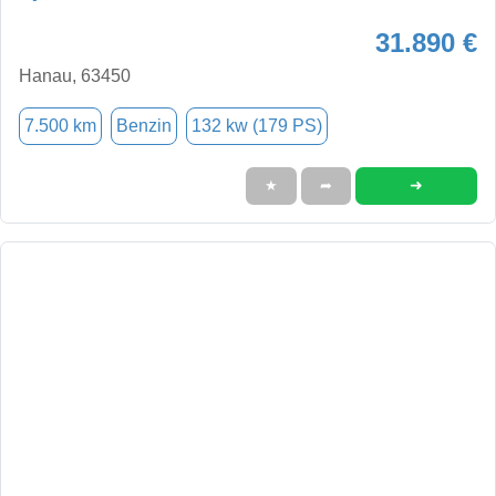
31.890 €
Hanau, 63450
7.500 km
Benzin
132 kw (179 PS)
➜
★
➦