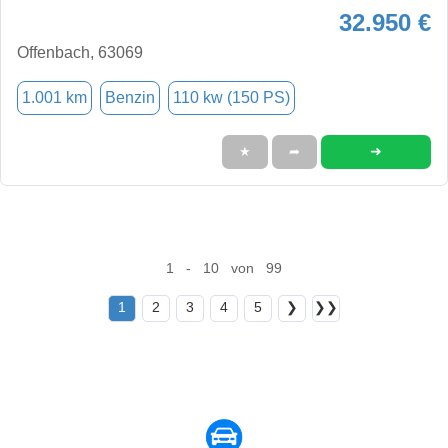
32.950 €
Offenbach, 63069
1.001 km
Benzin
110 kw (150 PS)
➜
★
➦
1 - 10 von 99
1
2
3
4
5
❯
❯❯