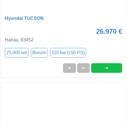
Hyundai TUCSON
26.970 €
Hanau, 63452
25.000 km
Benzin
110 kw (150 PS)
➜
★
➦