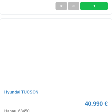
➜
★
➦
Hyundai TUCSON
40.990 €
Hanau, 63450