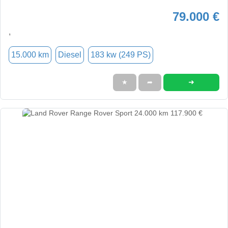
79.000 €
,
15.000 km
Diesel
183 kw (249 PS)
➜
★
➦