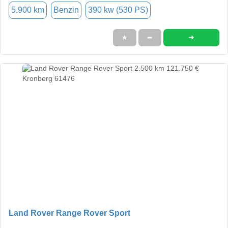
5.900 km
Benzin
390 kw (530 PS)
➜
★
➦
Land Rover Range Rover Sport