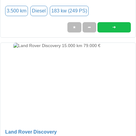
3.500 km
Diesel
183 kw (249 PS)
➜
★
➦
Land Rover Discovery