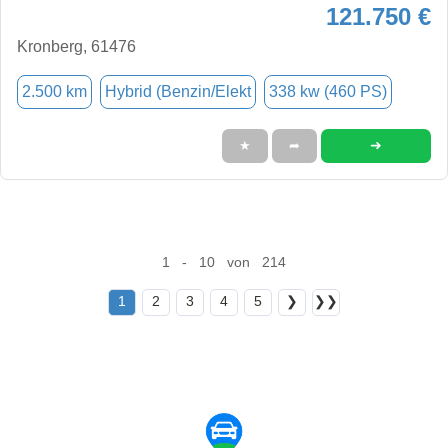
121.750 €
Kronberg, 61476
2.500 km
Hybrid (Benzin/Elekt
338 kw (460 PS)
➜
★
➦
1 - 10 von 214
1
2
3
4
5
❯
❯❯