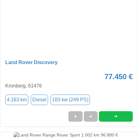
Land Rover Discovery
77.450 €
Kronberg, 61476
4.163 km
Diesel
183 kw (249 PS)
➜
★
➦