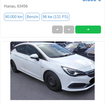
Hanau, 63456
80.000 km
Benzin
96 kw (131 PS)
➜
★
➦