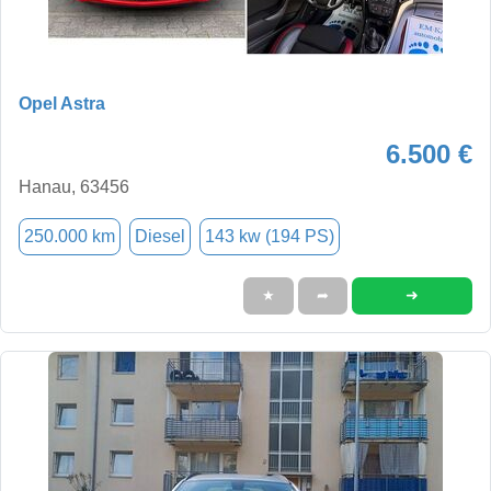
Opel Astra
6.500 €
Hanau, 63456
250.000 km
Diesel
143 kw (194 PS)
➜
★
➦