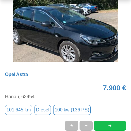
Opel Astra
7.900 €
Hanau, 63454
101.645 km
Diesel
100 kw (136 PS)
➜
★
➦