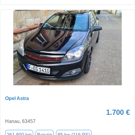
Opel Astra
1.700 €
Hanau, 63457
261.800 km
Benzin
85 kw (116 PS)