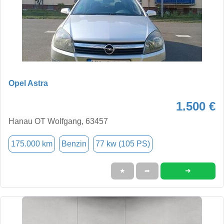
Opel Astra
1.500 €
Hanau OT Wolfgang, 63457
175.000 km
Benzin
77 kw (105 PS)
➜
★
➦