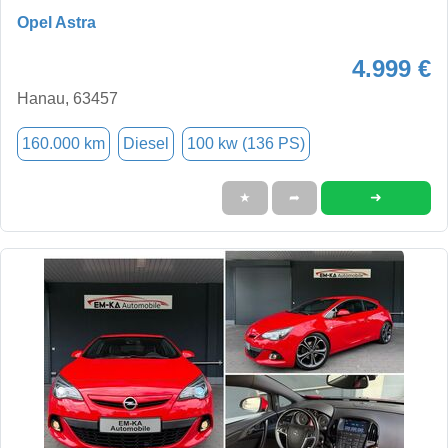
Opel Astra
4.999 €
Hanau, 63457
160.000 km
Diesel
100 kw (136 PS)
➜
★
➦