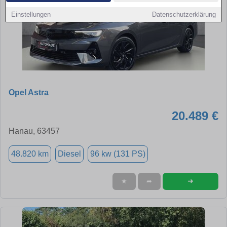
Einstellungen
Datenschutzerklärung
Opel Astra
20.489 €
Hanau, 63457
48.820 km
Diesel
96 kw (131 PS)
➜
★
➦