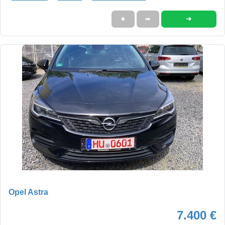
➜
★
➦
Opel Astra
7.400 €