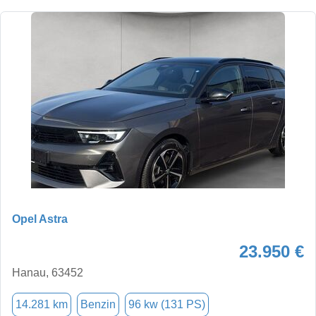
Opel Astra
23.950 €
Hanau, 63452
14.281 km
Benzin
96 kw (131 PS)