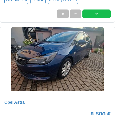
➜
★
➦
Opel Astra
8.500 €