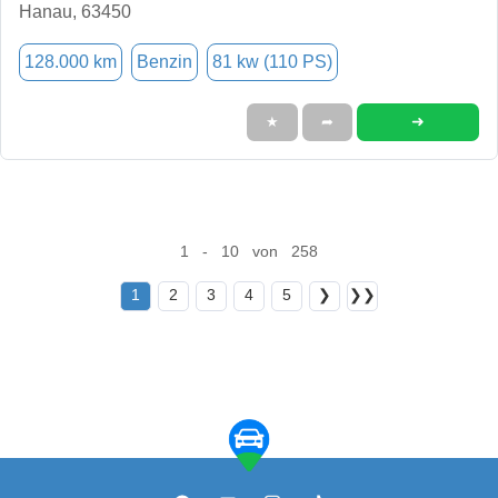
Hanau, 63450
128.000 km
Benzin
81 kw (110 PS)
➜
★
➦
1 - 10 von 258
1
2
3
4
5
❯
❯❯