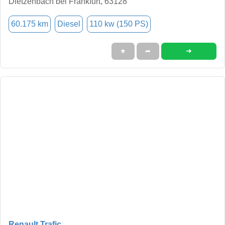
Dietzenbach bei Frankfurt, 63128
60.175 km
Diesel
110 kw (150 PS)
➜
★
➦
Renault Trafic