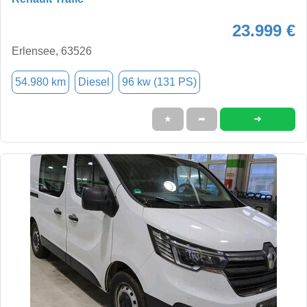
23.999 €
Erlensee, 63526
54.980 km
Diesel
96 kw (131 PS)
➜
★
➦