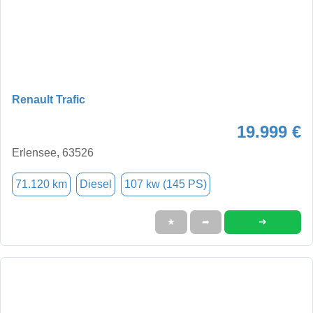
Renault Trafic
19.999 €
Erlensee, 63526
71.120 km
Diesel
107 kw (145 PS)
➜
★
➦