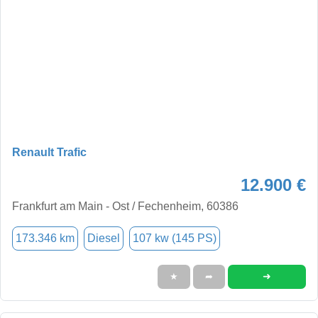
Renault Trafic
12.900 €
Frankfurt am Main - Ost / Fechenheim, 60386
173.346 km
Diesel
107 kw (145 PS)
➜
★
➦