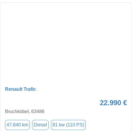
Renault Trafic
22.990 €
Bruchköbel, 63486
47.840 km
Diesel
81 kw (110 PS)