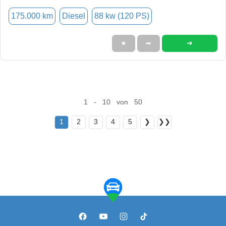
175.000 km
Diesel
88 kw (120 PS)
➜
★
➦
1 - 10 von 50
1
2
3
4
5
❯
❯❯