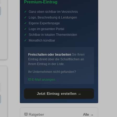
Premium-Eintrag
✓
Ganz oben sichtbar im Verzeichnis
✓
Logo, Beschreibung & Leistungen
✓
Eigene Expertenpage
✓
Logo im gesamten Portal
✓
Sichtbar in lokalen Themenleisten
✓
Monatlich kündbar
Freischalten oder bearbeiten
Sie Ihren
Eintrag direkt über die Schaltflächen an
Ihrem Eintrag in der Liste.
Ihr Unternehmen nicht gefunden?
E-Mail anzeigen
Jetzt Eintrag erstellen →
Ratgeber
Alle →