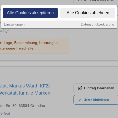
er-Farben-Str. 2, 65931 Frankfurt am
Jetzt
Aktivieren
Alle Cookies akzeptieren
Alle Cookies ablehnen
terlegt
Einstellungen
Datenschutzerklärung
erlegt
n:
Logo, Beschreibung, Leistungen,
rtenpage freischalten.
statt Markus Warth KFZ-
Eintrag
Bearbeiten
Werkstatt für alle Marken
Jetzt
Aktivieren
ter Str. 30, 63584 Gründau
terlegt