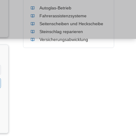
Autoglas-Betrieb
Fahrerassistenzsysteme
Seitenscheiben und Heckscheibe
Steinschlag reparieren
Versicherungsabwicklung