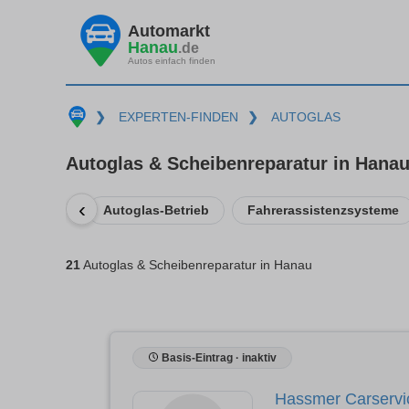
Automarkt
Hanau
.de
Autos einfach finden
❯
EXPERTEN-FINDEN
❯
AUTOGLAS
Autoglas & Scheibenreparatur in Hana
‹
Autoglas-Betrieb
Fahrerassistenzsysteme
21
Autoglas & Scheibenreparatur in Hanau
Basis-Eintrag · inaktiv
Hassmer Carservic