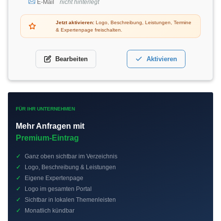
E-Mail
nicht hinterlegt
Jetzt aktivieren:
Logo, Beschreibung, Leistungen, Termine
& Expertenpage freischalten.
Bearbeiten
Aktivieren
FÜR IHR UNTERNEHMEN
Mehr Anfragen mit
Premium-Eintrag
✓
Ganz oben sichtbar im Verzeichnis
✓
Logo, Beschreibung & Leistungen
✓
Eigene Expertenpage
✓
Logo im gesamten Portal
✓
Sichtbar in lokalen Themenleisten
✓
Monatlich kündbar