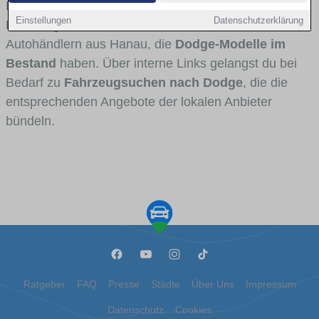
Fahrertypen die Marke interessant ist. Viele
Einstellungen
Datenschutzerklärung
Fahrzeuge stammen von Autohäusern und
Autohändlern aus Hanau, die
Dodge-Modelle im
Bestand
haben. Über interne Links gelangst du bei
Bedarf zu
Fahrzeugsuchen nach Dodge
, die die
entsprechenden Angebote der lokalen Anbieter
bündeln.
Ratgeber
FAQ
Presse
Städte
Über Uns
Impressum
Datenschutz
Cookies