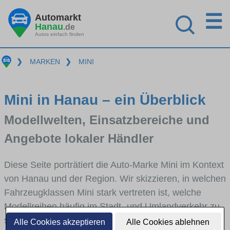
☰
Automarkt
Hanau
.de
Autos einfach finden
❯
MARKEN
❯
MINI
Mini in Hanau – ein Überblick
Modellwelten, Einsatzbereiche und
Angebote lokaler Händler
Diese Seite porträtiert die Auto-Marke Mini im Kontext
von Hanau und der Region. Wir skizzieren, in welchen
Fahrzeugklassen Mini stark vertreten ist, welche
Modellreihen häufig im Stadt- und Umlandverkehr zu
sehen sind und für welche Fahrertypen die Marke
Alle Cookies akzeptieren
Alle Cookies ablehnen