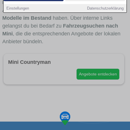
interessant ist. Viele Fahrzeuge stammen von
Einstellungen
Datenschutzerklärung
Autohäusern und Autohändlern aus Hanau, die
Mini-
Modelle im Bestand
haben. Über interne Links
gelangst du bei Bedarf zu
Fahrzeugsuchen nach
Mini
, die die entsprechenden Angebote der lokalen
Anbieter bündeln.
Mini Countryman
Angebote entdecken