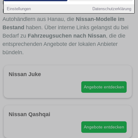
Fahrertypen die Marke interessant ist. Viele
Einstellungen
Datenschutzerklärung
Fahrzeuge stammen von Autohäusern und
Autohändlern aus Hanau, die
Nissan-Modelle im
Bestand
haben. Über interne Links gelangst du bei
Bedarf zu
Fahrzeugsuchen nach Nissan
, die die
entsprechenden Angebote der lokalen Anbieter
bündeln.
Nissan Juke
Angebote entdecken
Nissan Qashqai
Angebote entdecken