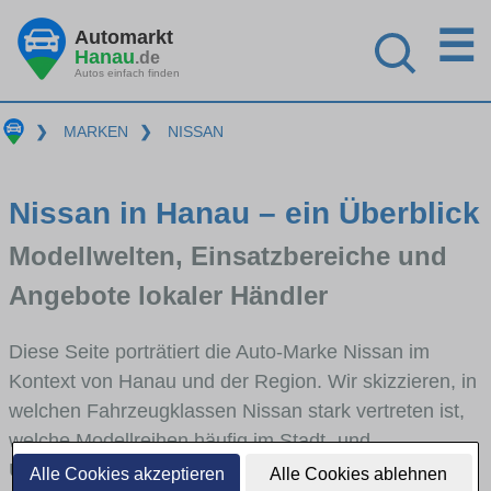
☰
Automarkt
Hanau
.de
Autos einfach finden
❯
MARKEN
❯
NISSAN
Nissan in Hanau – ein Überblick
Modellwelten, Einsatzbereiche und
Angebote lokaler Händler
Diese Seite porträtiert die Auto-Marke Nissan im
Kontext von Hanau und der Region. Wir skizzieren, in
welchen Fahrzeugklassen Nissan stark vertreten ist,
welche Modellreihen häufig im Stadt- und
Umlandverkehr zu sehen sind und für welche
Alle Cookies akzeptieren
Alle Cookies ablehnen