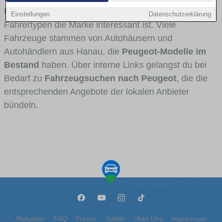
Umlandverkehr zu sehen sind und für welche
Einstellungen
Datenschutzerklärung
Fahrertypen die Marke interessant ist. Viele
Fahrzeuge stammen von Autohäusern und
Autohändlern aus Hanau, die
Peugeot-Modelle im
Bestand
haben. Über interne Links gelangst du bei
Bedarf zu
Fahrzeugsuchen nach Peugeot
, die die
entsprechenden Angebote der lokalen Anbieter
bündeln.
Ratgeber
FAQ
Presse
Städte
Über Uns
Impressum