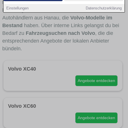
Fahrertypen die Marke interessant ist. Viele
Einstellungen
Datenschutzerklärung
Fahrzeuge stammen von Autohäusern und
Autohändlern aus Hanau, die
Volvo-Modelle im
Bestand
haben. Über interne Links gelangst du bei
Bedarf zu
Fahrzeugsuchen nach Volvo
, die die
entsprechenden Angebote der lokalen Anbieter
bündeln.
Volvo XC40
Angebote entdecken
Volvo XC60
Angebote entdecken