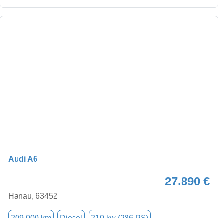
Audi A6
27.890 €
Hanau, 63452
209.000 km
Diesel
210 kw (286 PS)