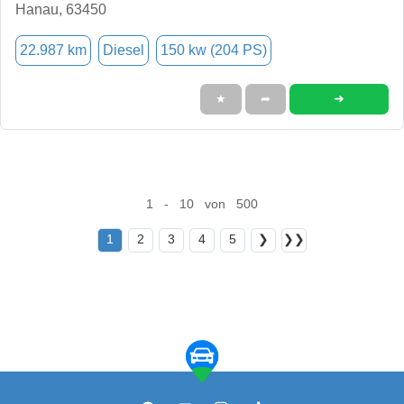
Hanau, 63450
22.987 km
Diesel
150 kw (204 PS)
➜
★
➦
1 - 10 von 500
1
2
3
4
5
❯
❯❯