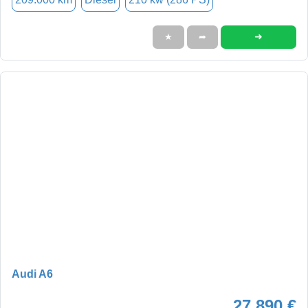
➜
★
➦
Audi A6
27.890 €