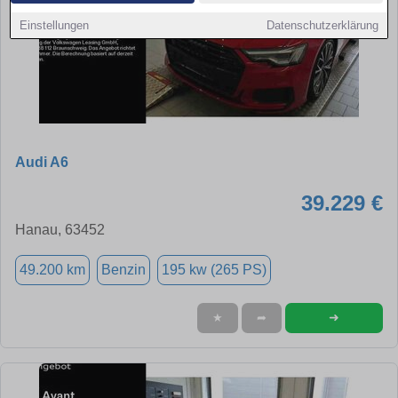
Einstellungen
Datenschutzerklärung
Audi A6
39.229 €
Hanau, 63452
49.200 km
Benzin
195 kw (265 PS)
➜
★
➦