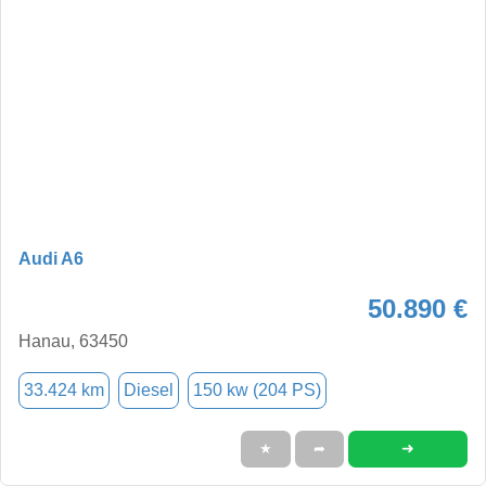
Audi A6
50.890 €
Hanau, 63450
33.424 km
Diesel
150 kw (204 PS)
➜
★
➦