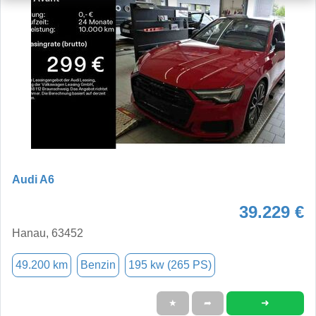
Audi A6
39.229 €
Hanau, 63452
49.200 km
Benzin
195 kw (265 PS)
➜
★
➦