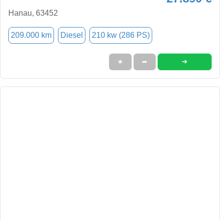
Hanau, 63452
209.000 km
Diesel
210 kw (286 PS)
➜
★
➦