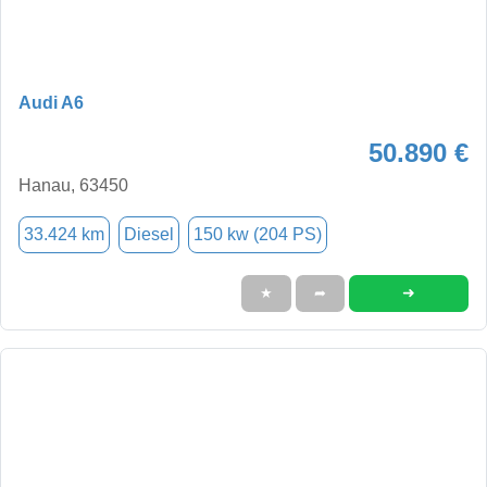
Audi A6
50.890 €
Hanau, 63450
33.424 km
Diesel
150 kw (204 PS)
➜
★
➦