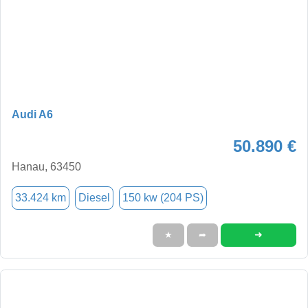
Audi A6
50.890 €
Hanau, 63450
33.424 km
Diesel
150 kw (204 PS)
➜
★
➦