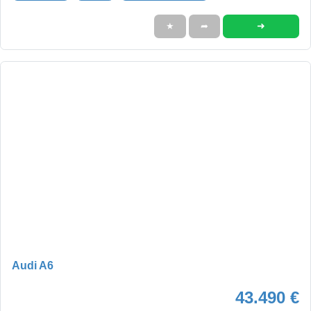
➜
★
➦
Audi A6
43.490 €