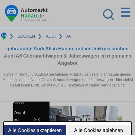
☰
Automarkt
Hanau
.de
Autos einfach finden
❯
SUCHEN
❯
AUDI
❯
A6
gebrauchte Audi A6 in Hanau und im Umkreis suchen
Audi A6 Gebrauchtwagen & Jahreswagen im regionalen
Angebot
Finde in Hanau für Audi A6 bei Automarkt-Hanau.de gezielt Fahrzeuge dieses
Models in deiner Nähe. Ob als Gebrauchtwagen oder Jahreswagen - hier siehst
du auf einen Blick, welche Audi A6 Fahrzeuge in Hanau verfügbar sind.
Alle Cookies akzeptieren
Alle Cookies ablehnen