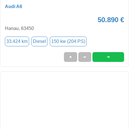
Audi A6
50.890 €
Hanau, 63450
33.424 km
Diesel
150 kw (204 PS)
➜
★
➦