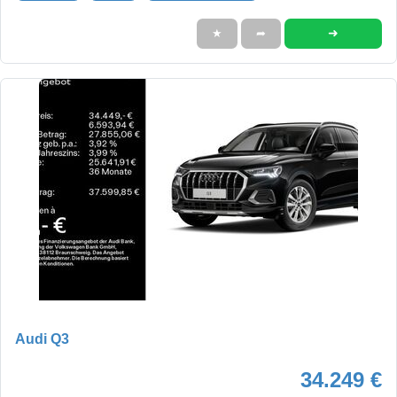
➜
★
➦
Audi Q3
34.249 €