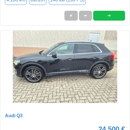
➜
★
➦
Audi Q3
24.500 €