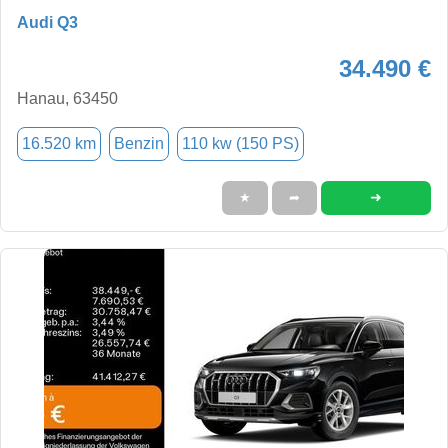
Audi Q3
34.490 €
Hanau, 63450
16.520 km
Benzin
110 kw (150 PS)
➜
★
➦