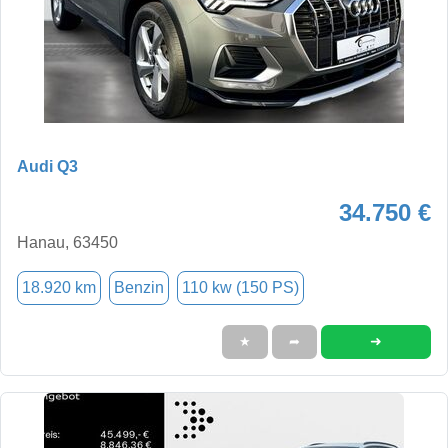
Audi Q3
34.750 €
Hanau, 63450
18.920 km
Benzin
110 kw (150 PS)
➜
★
➦