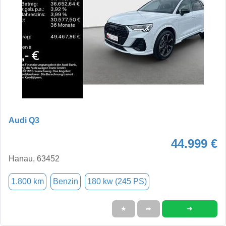
Audi Q3
44.999 €
Hanau, 63452
1.800 km
Benzin
180 kw (245 PS)
➜
★
➦