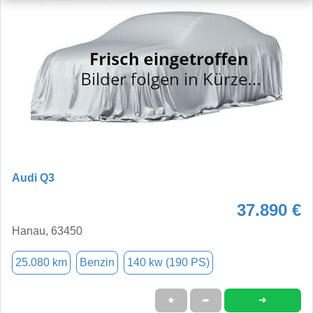
Audi Q3
37.890 €
Hanau, 63450
25.080 km
Benzin
140 kw (190 PS)
➜
★
➦