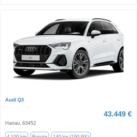
Audi Q3
43.449 €
Hanau, 63452
4.100 km
Benzin
140 kw (190 PS)