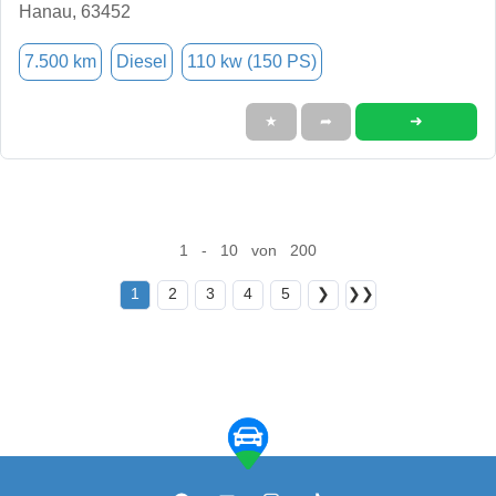
Hanau, 63452
7.500 km
Diesel
110 kw (150 PS)
➜
★
➦
1 - 10 von 200
1
2
3
4
5
❯
❯❯