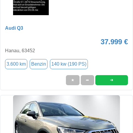
Audi Q3
37.999 €
Hanau, 63452
3.600 km
Benzin
140 kw (190 PS)
➜
★
➦