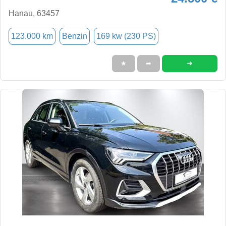
Hanau, 63457
123.000 km
Benzin
169 kw (230 PS)
➜
★
➦