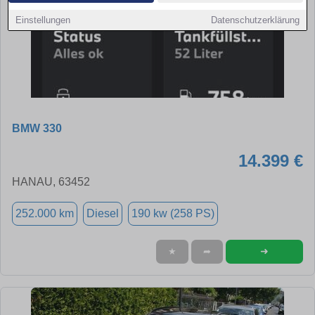
Einstellungen
Datenschutzerklärung
BMW 330
14.399 €
HANAU, 63452
252.000 km
Diesel
190 kw (258 PS)
➜
★
➦