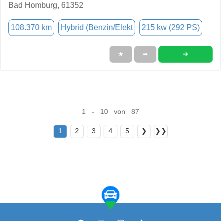
Bad Homburg, 61352
108.370 km
Hybrid (Benzin/Elekt
215 kw (292 PS)
➜
★
➦
1 - 10 von 87
1
2
3
4
5
❯
❯❯