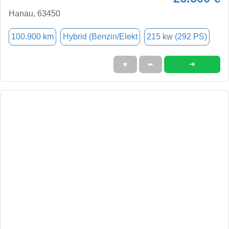
Hanau, 63450
100.900 km
Hybrid (Benzin/Elekt
215 kw (292 PS)
➜
★
➦