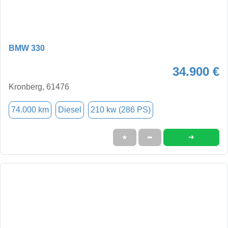
BMW 330
34.900 €
Kronberg, 61476
74.000 km
Diesel
210 kw (286 PS)
➜
★
➦