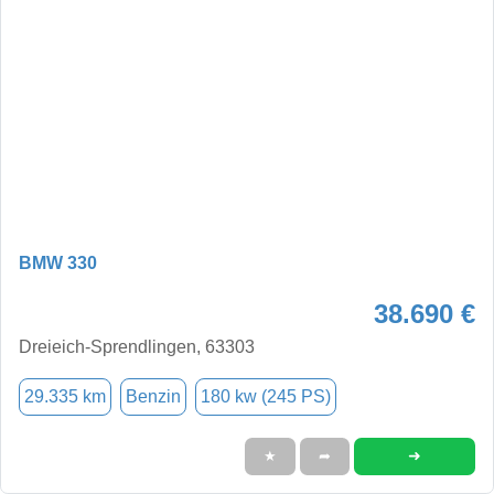
BMW 330
38.690 €
Dreieich-Sprendlingen, 63303
29.335 km
Benzin
180 kw (245 PS)
➜
★
➦