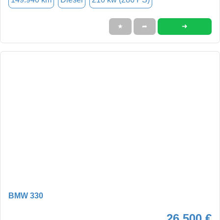
➜
★
➦
BMW 330
26.500 €