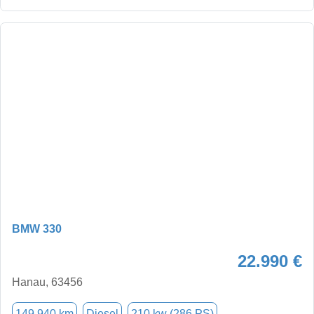
BMW 330
22.990 €
Hanau, 63456
149.940 km
Diesel
210 kw (286 PS)