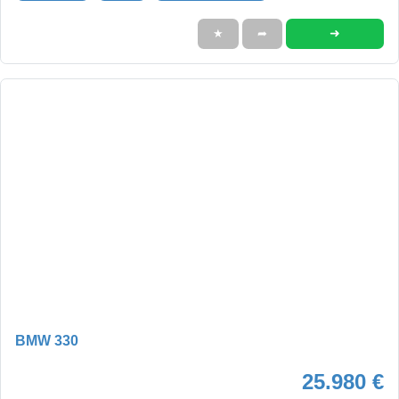
➜
★
➦
BMW 330
25.980 €