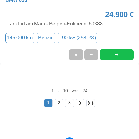
BMW 630
24.900 €
Frankfurt am Main - Bergen-Enkheim, 60388
145.000 km
Benzin
190 kw (258 PS)
➜
★
➦
1 - 10 von 24
1
2
3
❯
❯❯