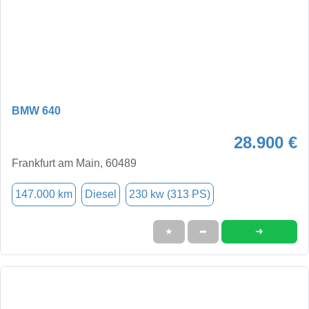
BMW 640
28.900 €
Frankfurt am Main, 60489
147.000 km
Diesel
230 kw (313 PS)
➜
★
➦