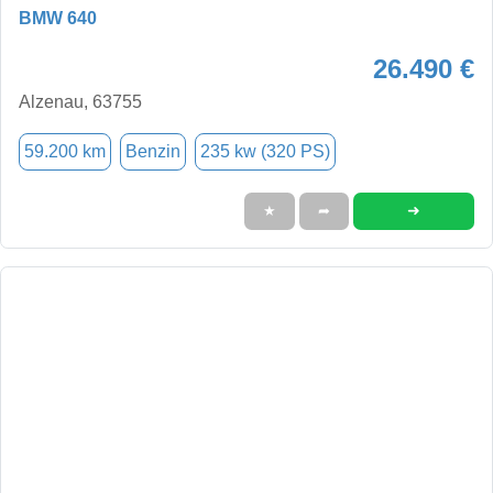
BMW 640
26.490 €
Alzenau, 63755
59.200 km
Benzin
235 kw (320 PS)
➜
★
➦