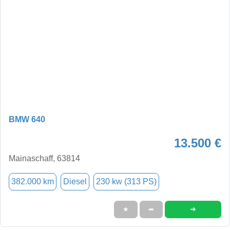
BMW 640
13.500 €
Mainaschaff, 63814
382.000 km
Diesel
230 kw (313 PS)
➜
★
➦