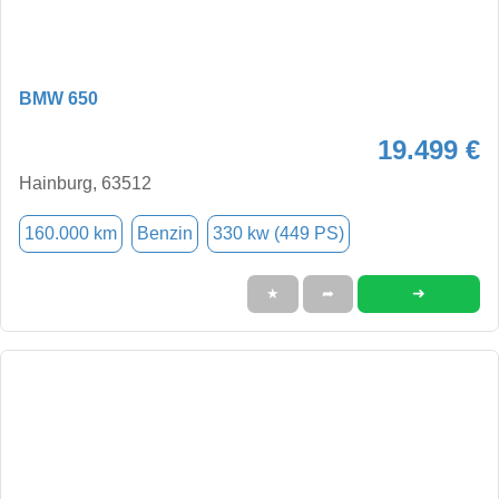
BMW 650
19.499 €
Hainburg, 63512
160.000 km
Benzin
330 kw (449 PS)
➜
★
➦