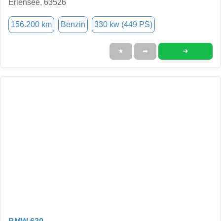
Erlensee, 63526
156.200 km
Benzin
330 kw (449 PS)
➜
★
➦