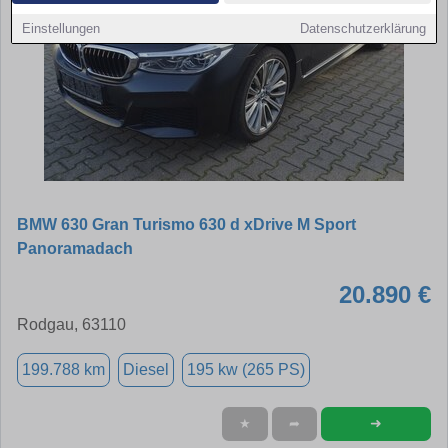
Einstellungen
Datenschutzerklärung
BMW 630 Gran Turismo 630 d xDrive M Sport
Panoramadach
20.890 €
Rodgau, 63110
199.788 km
Diesel
195 kw (265 PS)
➜
★
➦