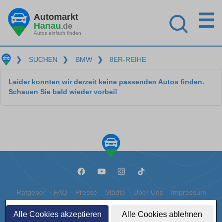
☰
Automarkt
Hanau
.de
Autos einfach finden
❯
SUCHEN
❯
BMW
❯
8ER-REIHE
Leider konnten wir derzeit keine passenden Autos finden.
Schauen Sie bald wieder vorbei!
Ratgeber
FAQ
Presse
Städte
Über Uns
Impressum
Datenschutz
Cookies
Alle Cookies akzeptieren
Alle Cookies ablehnen