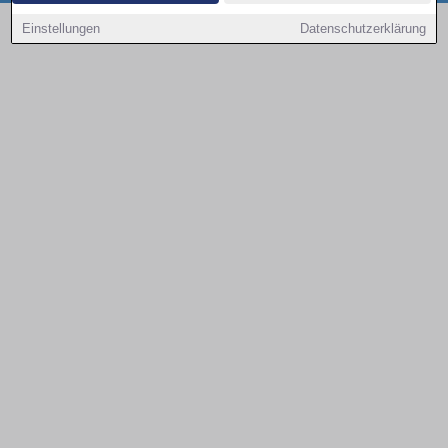
Copyright © 2000 - 2026 | 1A Infosysteme GmbH | Content by: 1a-sites-autos
Einstellungen
Datenschutzerklärung
08.08.2026