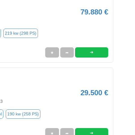
79.880 €
219 kw (298 PS)
➜
★
➦
29.500 €
43
l
190 kw (258 PS)
➜
★
➦