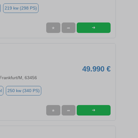
219 kw (298 PS)
➜
★
➦
49.990 €
Frankfurt/M, 63456
l
250 kw (340 PS)
➜
★
➦