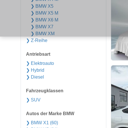
❯ BMW X5
❯ BMW X5 M
❯ BMW X6 M
❯ BMW X7
❯ BMW XM
❯ Z-Reihe
Antriebsart
❯ Elektroauto
❯ Hybrid
❯ Diesel
Fahrzeugklassen
❯ SUV
Autos der Marke BMW
❯ BMW X1 (60)