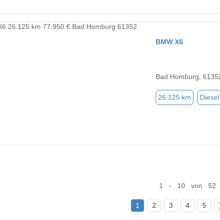
BMW X6
Bad Homburg, 6135
26.125 km
Diesel
1 - 10 von 52
1
2
3
4
5