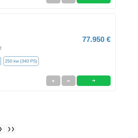
77.950 €
2
250 kw (340 PS)
➜
★
➦
❯
❯❯