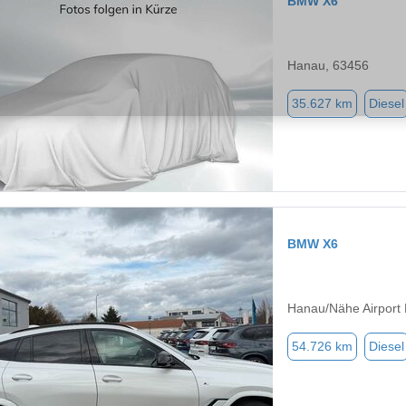
BMW X6
Hanau, 63456
35.627 km
Diesel
BMW X6
Hanau/Nähe Airport 
54.726 km
Diesel