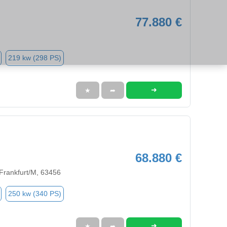
77.880 €
219 kw (298 PS)
➜
★
➦
68.880 €
Frankfurt/M, 63456
250 kw (340 PS)
➜
★
➦