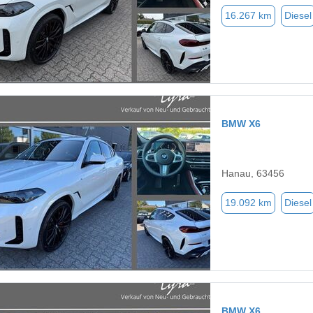
16.267 km
Diesel
BMW X6
Hanau, 63456
19.092 km
Diesel
BMW X6