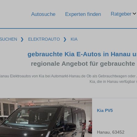
Ratgeber
Autosuche
Experten finden
SUCHEN
❯
ELEKTROAUTO
❯
KIA
gebrauchte Kia E-Autos in Hanau 
regionale Angebot für gebrauchte
Hanau Elektroautos von Kia bei Automarkt-Hanau.de Ob als Gebrauchtwagen oder Ja
Kia, die in Hanau verfügbar 
Kia PV5
Hanau, 63452