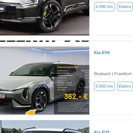
4.990 km
Elektro
Kia EV4
Rosbach | Frankfurt
5.000 km
Elektro
Kia EV3