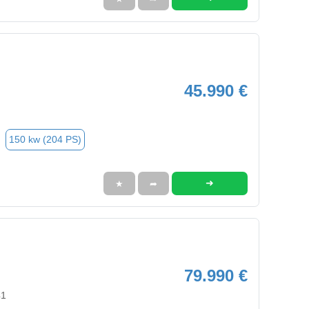
45.990 €
150 kw (204 PS)
➜
★
➦
79.990 €
41