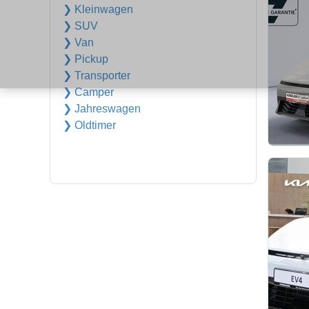
❯ Kleinwagen
❯ SUV
❯ Van
❯ Pickup
❯ Transporter
❯ Camper
❯ Jahreswagen
❯ Oldtimer