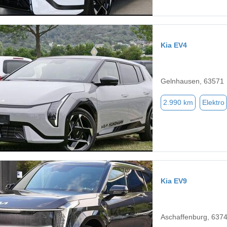
Kia EV4
Gelnhausen, 63571
2.990 km
Elektro
Kia EV9
Aschaffenburg, 637