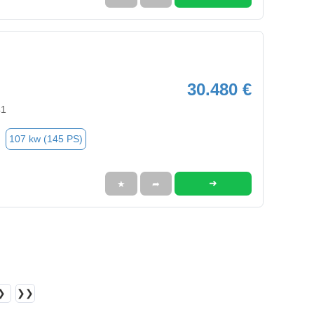
30.480 €
41
107 kw (145 PS)
➜
★
➦
❯
❯❯