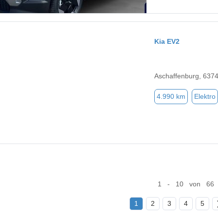
Kia EV2
Aschaffenburg, 637
4.990 km
Elektro
1 - 10 von 66
1
2
3
4
5