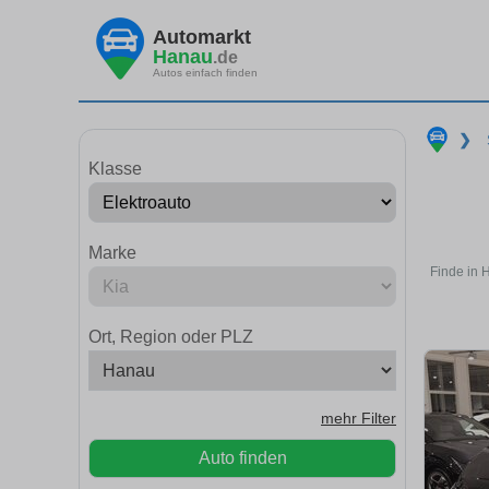
Automarkt
Hanau
.de
Autos einfach finden
❯
Klasse
Marke
Finde in 
Ort, Region oder PLZ
mehr Filter
Auto finden