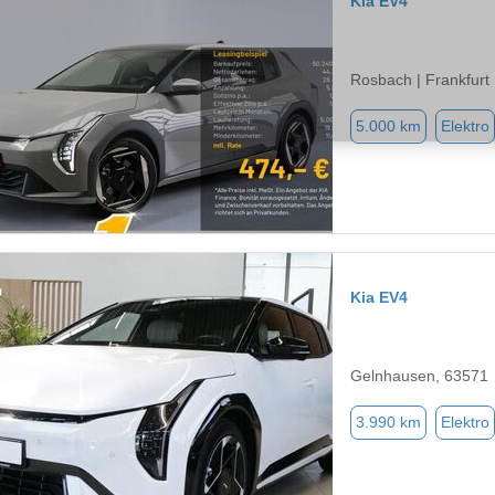
Kia EV4
Rosbach | Frankfurt
5.000 km
Elektro
Kia EV4
Gelnhausen, 63571
3.990 km
Elektro