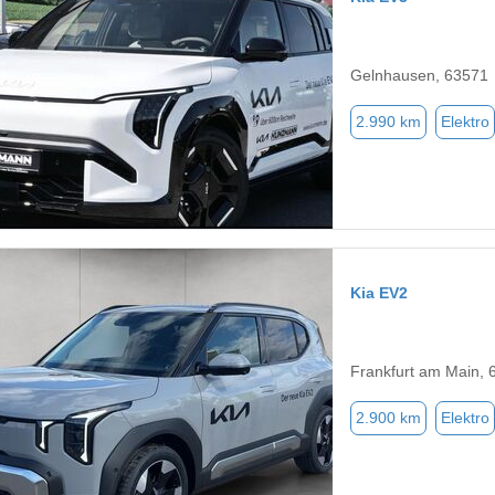
Gelnhausen, 63571
2.990 km
Elektro
Kia EV2
Frankfurt am Main, 
2.900 km
Elektro