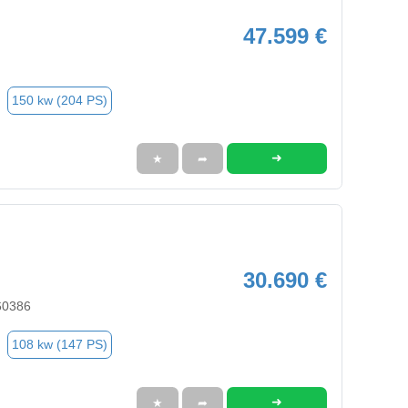
47.599 €
150 kw (204 PS)
➜
★
➦
30.690 €
60386
108 kw (147 PS)
➜
★
➦