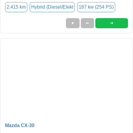
2.415 km
Hybrid (Diesel/Elekt
187 kw (254 PS)
➜
★
➦
Mazda CX-30