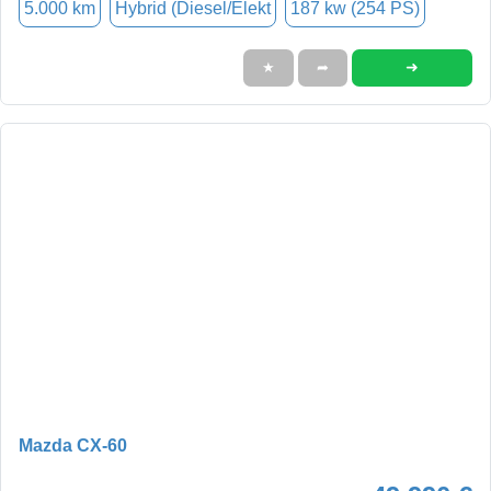
5.000 km
Hybrid (Diesel/Elekt
187 kw (254 PS)
➜
★
➦
Mazda CX-60