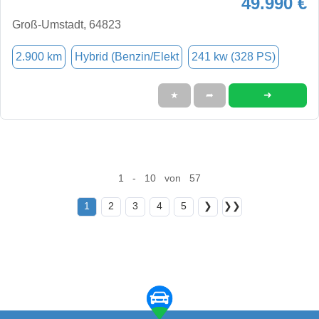
49.990 €
Groß-Umstadt, 64823
2.900 km
Hybrid (Benzin/Elekt
241 kw (328 PS)
➜
★
➦
1 - 10 von 57
1
2
3
4
5
❯
❯❯