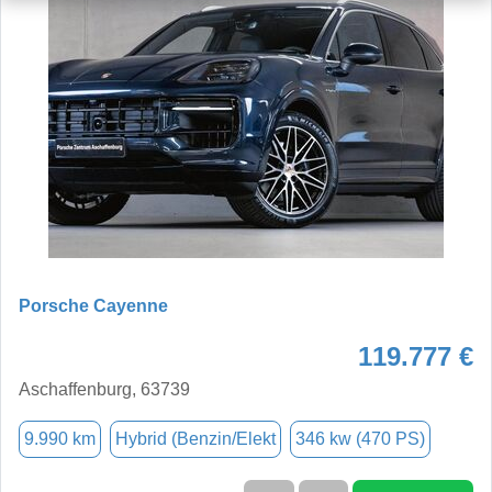
Porsche Cayenne
119.777 €
Aschaffenburg, 63739
9.990 km
Hybrid (Benzin/Elekt
346 kw (470 PS)