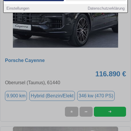
Einstellungen
Datenschutzerklärung
Porsche Cayenne
116.890 €
Oberursel (Taunus), 61440
9.900 km
Hybrid (Benzin/Elekt
346 kw (470 PS)
➜
★
➦