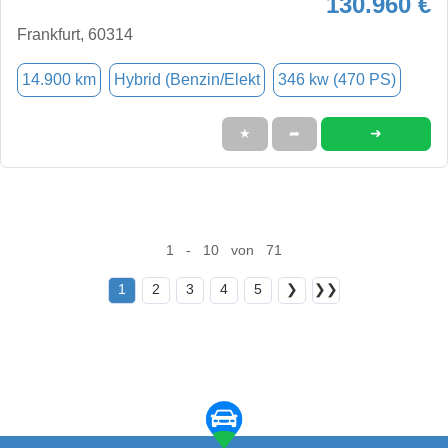
130.960 €
Frankfurt, 60314
14.900 km
Hybrid (Benzin/Elekt
346 kw (470 PS)
➜
★
➦
1 - 10 von 71
1
2
3
4
5
❯
❯❯