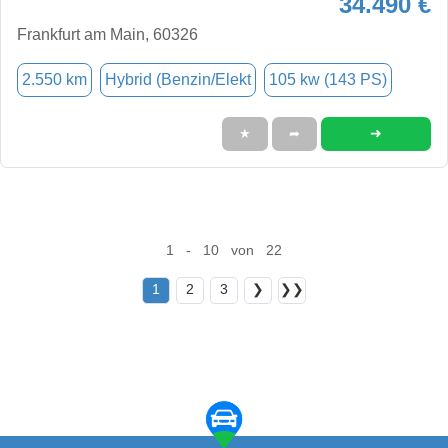
34.490 €
Frankfurt am Main, 60326
2.550 km
Hybrid (Benzin/Elekt
105 kw (143 PS)
➜
★
➦
1 - 10 von 22
1
2
3
❯
❯❯