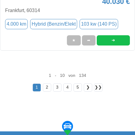
40.030 €
Frankfurt, 60314
4.000 km
Hybrid (Benzin/Elekt
103 kw (140 PS)
➜
★
➦
1 - 10 von 134
1
2
3
4
5
❯
❯❯