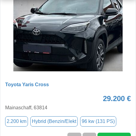
Toyota Yaris Cross
29.200 €
Mainaschaff, 63814
2.200 km
Hybrid (Benzin/Elekt
96 kw (131 PS)