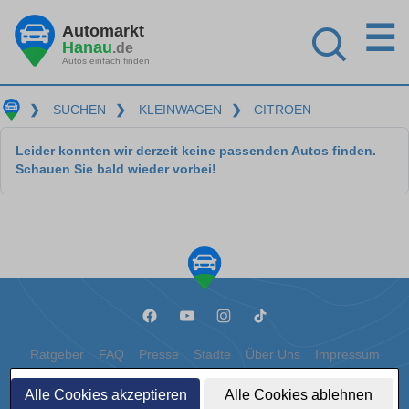
☰
Automarkt
Hanau
.de
Autos einfach finden
❯
SUCHEN
❯
KLEINWAGEN
❯
CITROEN
Leider konnten wir derzeit keine passenden Autos finden.
Schauen Sie bald wieder vorbei!
Ratgeber
FAQ
Presse
Städte
Über Uns
Impressum
Datenschutz
Cookies
Alle Cookies akzeptieren
Alle Cookies ablehnen