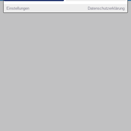
Copyright © 2000 - 2026 | 1A Infosysteme GmbH | Content by: 1a-sites-autos
Einstellungen
Datenschutzerklärung
08.08.2026