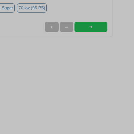
n Super
70 kw (95 PS)
➜
★
➦