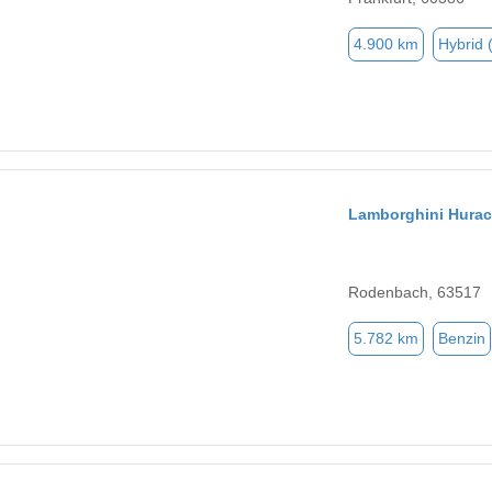
4.900 km
Hybrid 
Lamborghini Hura
Rodenbach, 63517
5.782 km
Benzin