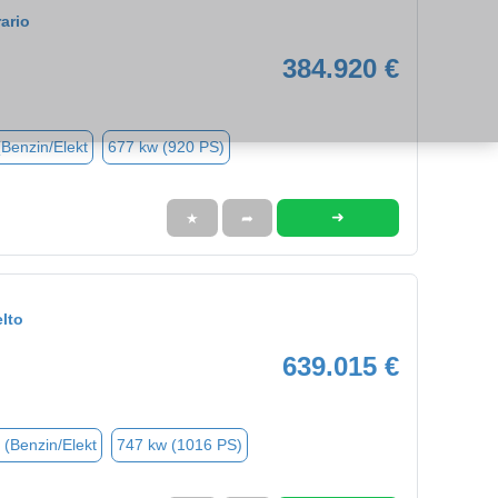
ario
384.920 €
(Benzin/Elekt
677 kw (920 PS)
➜
★
➦
lto
639.015 €
 (Benzin/Elekt
747 kw (1016 PS)