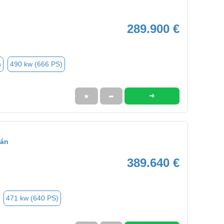
289.900 €
n
490 kw (666 PS)
➜
★
➦
cán
389.640 €
471 kw (640 PS)