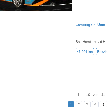
Lamborghini Urus
Bad Homburg v.d.H,
45.991 km
Benzi
1 - 10 von 31
1
2
3
4
❯