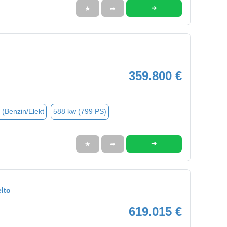
➜
★
➦
359.800 €
 (Benzin/Elekt
588 kw (799 PS)
➜
★
➦
lto
619.015 €