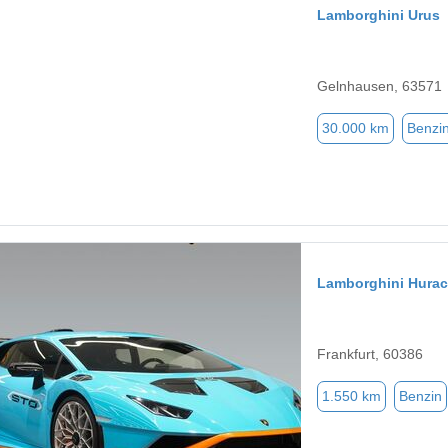
Lamborghini Urus
Gelnhausen, 63571
30.000 km
Benzi
Lamborghini Hura
Frankfurt, 60386
1.550 km
Benzin