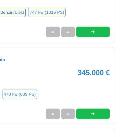
(Benzin/Elekt
747 kw (1016 PS)
➜
★
➦
cán
345.000 €
470 kw (639 PS)
➜
★
➦