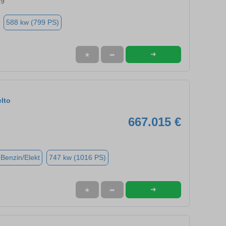
39
588 kw (799 PS)
➜
★
➦
lto
667.015 €
(Benzin/Elekt
747 kw (1016 PS)
➜
★
➦