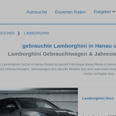
Ratgeber
Autosuche
Experten finden
SUCHEN
❯
LAMBORGHINI
gebrauchte Lamborghini in Hanau 
Lamborghini Gebrauchtwagen & Jahresw
er Lamborghini-Suche in Hanau findest du gezielt Fahrzeuge dieser Marke in dein
ni Gebrauchtwagen, Jahreswagen und aktuelle Modelle aus dem regionalen Angebo
Hanau verfügbar sind.
Lamborghini Urus