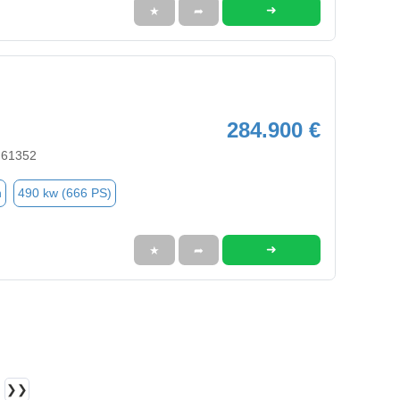
➜
★
➦
284.900 €
 61352
n
490 kw (666 PS)
➜
★
➦
❯❯