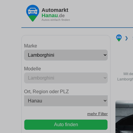
Automarkt
Hanau
.de
Autos einfach finden
❯
Marke
Modelle
Mit d
Lamborghi
Ort, Region oder PLZ
mehr Filter
Auto finden