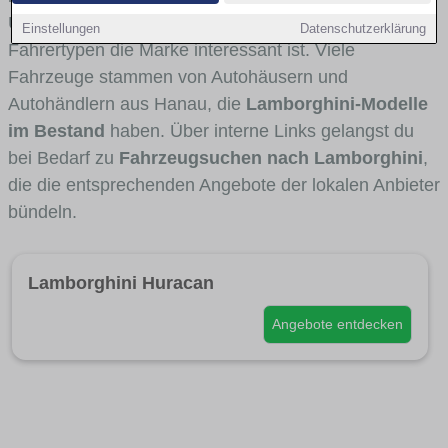
Umlandverkehr zu sehen sind und für welche
Einstellungen
Datenschutzerklärung
Fahrertypen die Marke interessant ist. Viele
Fahrzeuge stammen von Autohäusern und
Autohändlern aus Hanau, die
Lamborghini-Modelle
im Bestand
haben. Über interne Links gelangst du
bei Bedarf zu
Fahrzeugsuchen nach Lamborghini
,
die die entsprechenden Angebote der lokalen Anbieter
bündeln.
Lamborghini Huracan
Angebote entdecken