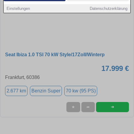
Einstellungen
Datenschutzerklärung
Seat Ibiza 1.0 TSI 70 kW Style/17Zoll/Winterp
17.999 €
Frankfurt, 60386
2.677 km
Benzin Super
70 kw (95 PS)
➜
★
➦