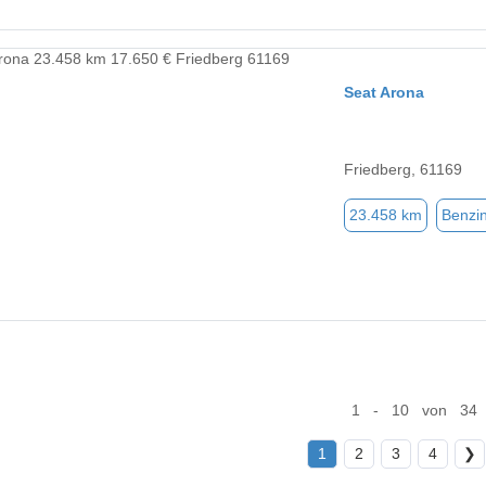
Seat Arona
Friedberg, 61169
23.458 km
Benzi
1 - 10 von 34
1
2
3
4
❯