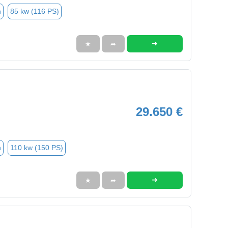
n
85 kw (116 PS)
➜
★
➦
29.650 €
n
110 kw (150 PS)
➜
★
➦