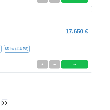
17.650 €
n
85 kw (116 PS)
➜
★
➦
❯❯