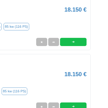
18.150 €
n
85 kw (116 PS)
➜
★
➦
18.150 €
85 kw (116 PS)
➜
★
➦