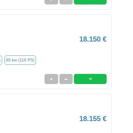
18.150 €
n
85 kw (116 PS)
➜
★
➦
18.155 €