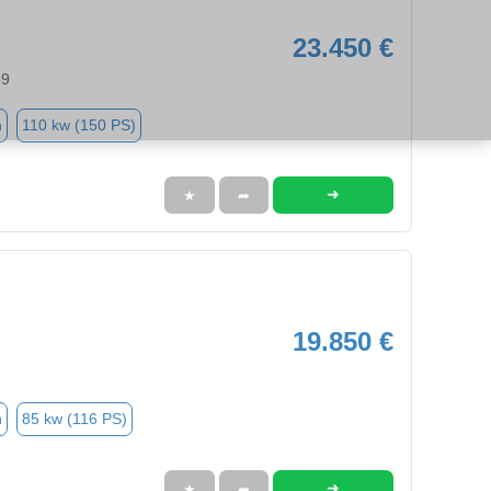
23.450 €
39
n
110 kw (150 PS)
➜
★
➦
19.850 €
n
85 kw (116 PS)
➜
★
➦