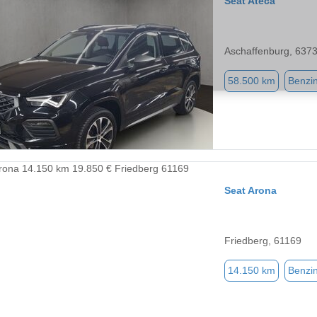
Seat Ateca
Aschaffenburg, 637
58.500 km
Benzi
Seat Arona
Friedberg, 61169
14.150 km
Benzi