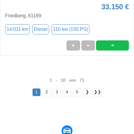
33.150 €
Friedberg, 61169
14.011 km
Diesel
110 kw (150 PS)
➜
★
➦
1 - 10 von 71
1
2
3
4
5
❯
❯❯