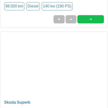
98.500 km
Diesel
140 kw (190 PS)
➜
★
➦
Skoda Superb