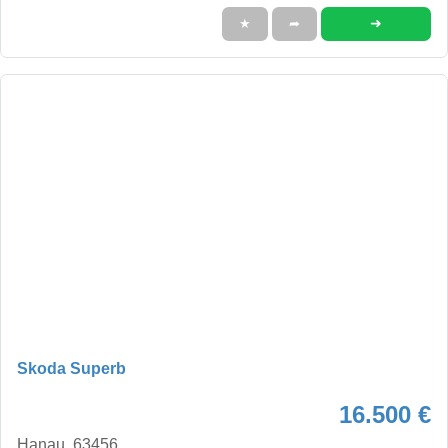
➜
★
➦
Skoda Superb
16.500 €
Hanau, 63456