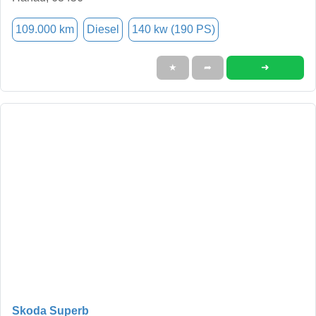
109.000 km
Diesel
140 kw (190 PS)
➜
★
➦
Skoda Superb