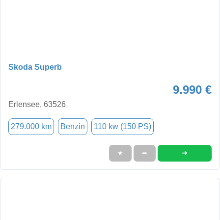
Skoda Superb
9.990 €
Erlensee, 63526
279.000 km
Benzin
110 kw (150 PS)
➜
★
➦