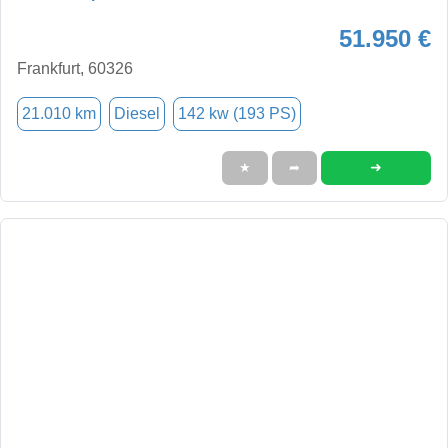
51.950 €
Frankfurt, 60326
21.010 km
Diesel
142 kw (193 PS)
➜
★
➦