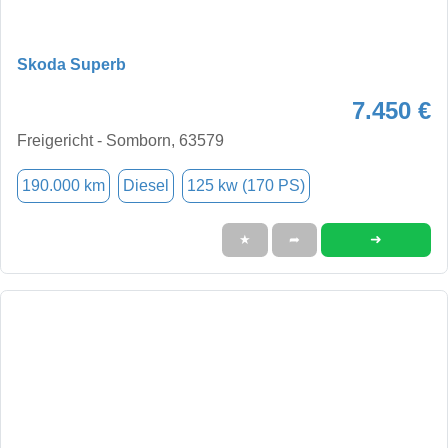
Skoda Superb
7.450 €
Freigericht - Somborn, 63579
190.000 km
Diesel
125 kw (170 PS)
➜
★
➦