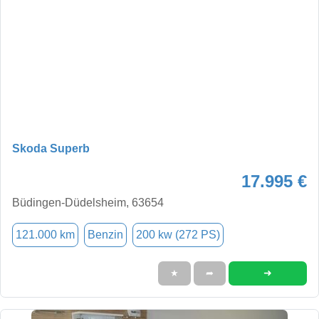
Skoda Superb
17.995 €
Büdingen-Düdelsheim, 63654
121.000 km
Benzin
200 kw (272 PS)
➜
★
➦