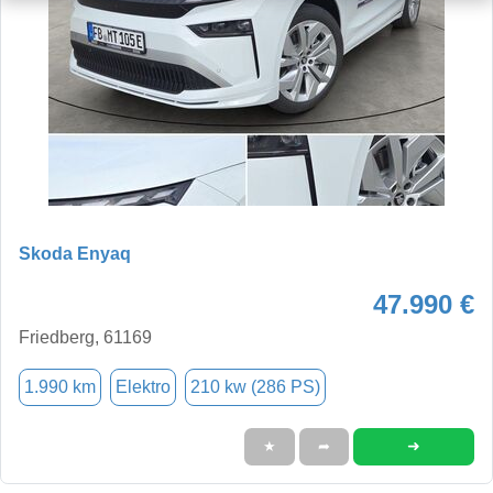
Skoda Enyaq
47.990 €
Friedberg, 61169
1.990 km
Elektro
210 kw (286 PS)
➜
★
➦