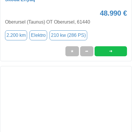
48.990 €
Oberursel (Taunus) OT Oberursel, 61440
2.200 km
Elektro
210 kw (286 PS)
➜
★
➦