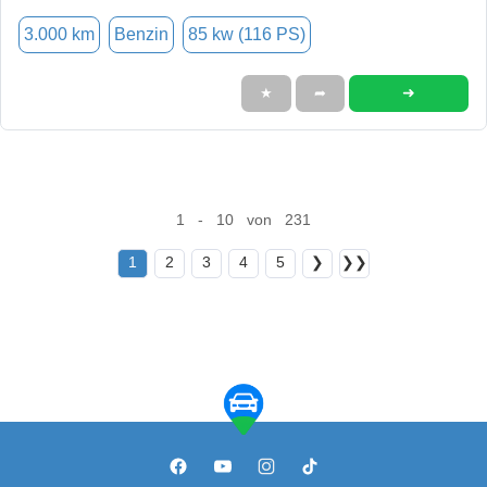
3.000 km
Benzin
85 kw (116 PS)
➜
★
➦
1 - 10 von 231
1
2
3
4
5
❯
❯❯