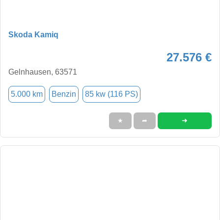
Skoda Kamiq
27.576 €
Gelnhausen, 63571
5.000 km
Benzin
85 kw (116 PS)
➜
★
➦