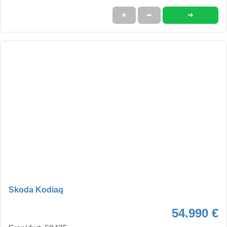
➜
★
➦
Skoda Kodiaq
54.990 €