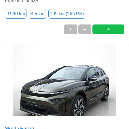
Frankfurt, 60435
9.990 km
Benzin
195 kw (265 PS)
➜
★
➦
Skoda Enyaq