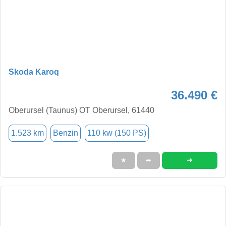
Skoda Karoq
36.490 €
Oberursel (Taunus) OT Oberursel, 61440
1.523 km
Benzin
110 kw (150 PS)
➜
★
➦