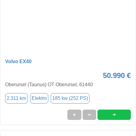
Volvo EX40
50.990 €
Oberursel (Taunus) OT Oberursel, 61440
2.311 km
Elektro
185 kw (252 PS)
➜
★
➦