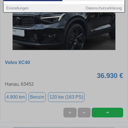
Einstellungen
Datenschutzerklärung
Volvo XC40
36.930 €
Hanau, 63452
4.900 km
Benzin
120 kw (163 PS)
➜
★
➦