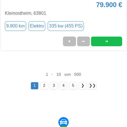
79.900 €
Kleinostheim, 63801
9.900 km
Elektro
335 kw (455 PS)
➜
★
➦
1 - 10 von 500
1
2
3
4
5
❯
❯❯