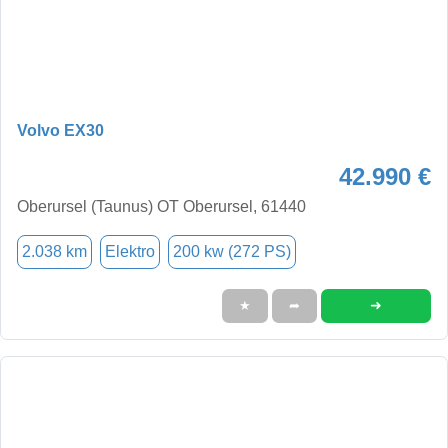
Volvo EX30
42.990 €
Oberursel (Taunus) OT Oberursel, 61440
2.038 km
Elektro
200 kw (272 PS)
➜
★
➦