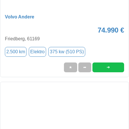
Volvo Andere
74.990 €
Friedberg, 61169
2.500 km
Elektro
375 kw (510 PS)
➜
★
➦