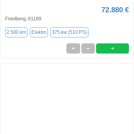
72.880 €
Friedberg, 61169
2.500 km
Elektro
375 kw (510 PS)
➜
★
➦