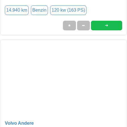
14.940 km
Benzin
120 kw (163 PS)
➜
★
➦
Volvo Andere