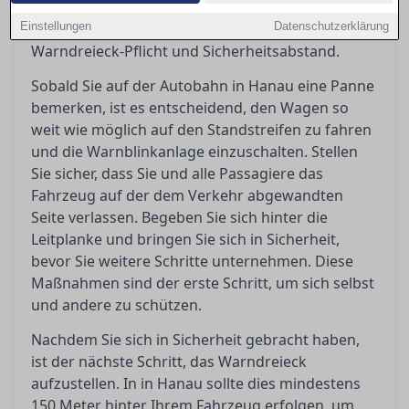
eingreifen können oder professionelle Hilfe
Einstellungen
erforderlich ist, und erklärt die Bedeutung von
Datenschutzerklärung
Warndreieck-Pflicht und Sicherheitsabstand.
Sobald Sie auf der Autobahn in Hanau eine Panne
bemerken, ist es entscheidend, den Wagen so
weit wie möglich auf den Standstreifen zu fahren
und die Warnblinkanlage einzuschalten. Stellen
Sie sicher, dass Sie und alle Passagiere das
Fahrzeug auf der dem Verkehr abgewandten
Seite verlassen. Begeben Sie sich hinter die
Leitplanke und bringen Sie sich in Sicherheit,
bevor Sie weitere Schritte unternehmen. Diese
Maßnahmen sind der erste Schritt, um sich selbst
und andere zu schützen.
Nachdem Sie sich in Sicherheit gebracht haben,
ist der nächste Schritt, das Warndreieck
aufzustellen. In in Hanau sollte dies mindestens
150 Meter hinter Ihrem Fahrzeug erfolgen, um