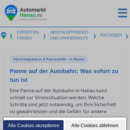
Automarkt
☰
Hanau
.de
Autos einfach finden
EXPERTEN-
ABSCHLEPPDIENST-
RATGEBER
❯
❯
❯
❯
FINDEN
UND-PANNENHILFE
Abschleppdienst & Pannenhilfe · in Hanau
Panne auf der Autobahn: Was sofort zu
tun ist
Eine Panne auf der Autobahn in Hanau kann
schnell zur Stresssituation werden. Welche
Schritte sind jetzt notwendig, um Ihre Sicherheit
zu gewährleisten und die Gefahr für andere
Verkehrsteilnehmer zu minimieren? Dieser
Leitfaden bietet Ihnen Orientierung, ob Sie selbst
Alle Cookies akzeptieren
Alle Cookies ablehnen