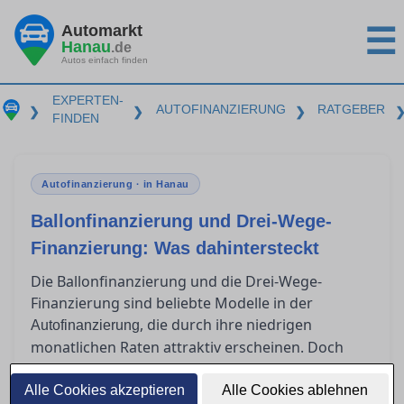
Automarkt
☰
Hanau
.de
Autos einfach finden
EXPERTEN-
AUTOFINANZIERUNG
RATGEBER
❯
❯
❯
FINDEN
Autofinanzierung · in Hanau
Ballonfinanzierung und Drei-Wege-
Finanzierung: Was dahintersteckt
Die Ballonfinanzierung und die Drei-Wege-
Finanzierung sind beliebte Modelle in der
, die durch ihre niedrigen
Autofinanzierung
monatlichen Raten attraktiv erscheinen. Doch
was passiert am Ende der Laufzeit? Für wen sind
diese Modelle geeignet, und welche Risiken
Alle Cookies akzeptieren
Alle Cookies ablehnen