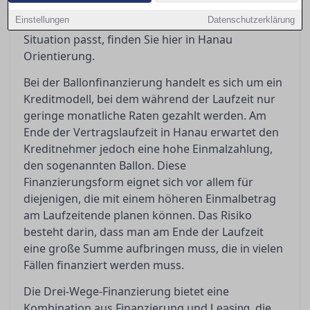
sollten Sie beachten? Wenn Sie sich fragen,
Einstellungen
Datenschutzerklärung
welches Finanzierungsmodell am besten zu Ihrer
Situation passt, finden Sie hier in Hanau
Orientierung.
Bei der Ballonfinanzierung handelt es sich um ein
Kreditmodell, bei dem während der Laufzeit nur
geringe monatliche Raten gezahlt werden. Am
Ende der Vertragslaufzeit in Hanau erwartet den
Kreditnehmer jedoch eine hohe Einmalzahlung,
den sogenannten Ballon. Diese
Finanzierungsform eignet sich vor allem für
diejenigen, die mit einem höheren Einmalbetrag
am Laufzeitende planen können. Das Risiko
besteht darin, dass man am Ende der Laufzeit
eine große Summe aufbringen muss, die in vielen
Fällen finanziert werden muss.
Die Drei-Wege-Finanzierung bietet eine
Kombination aus Finanzierung und
, die
Leasing