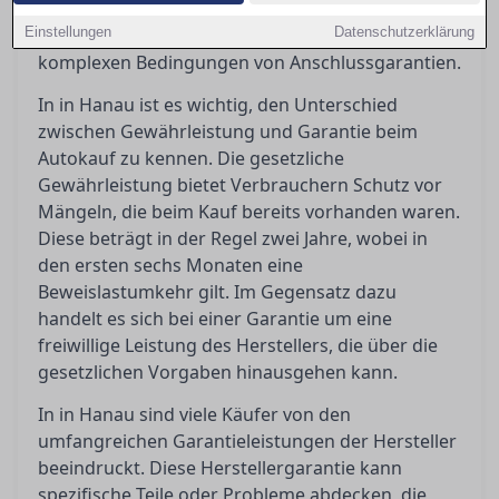
die gesetzlichen und vertraglichen Regelungen
Einstellungen
beleuchtet, sowie die Fallstricke in den oft
Datenschutzerklärung
komplexen Bedingungen von Anschlussgarantien.
In in Hanau ist es wichtig, den Unterschied
zwischen Gewährleistung und Garantie beim
Autokauf zu kennen. Die gesetzliche
Gewährleistung bietet Verbrauchern Schutz vor
Mängeln, die beim Kauf bereits vorhanden waren.
Diese beträgt in der Regel zwei Jahre, wobei in
den ersten sechs Monaten eine
Beweislastumkehr gilt. Im Gegensatz dazu
handelt es sich bei einer Garantie um eine
freiwillige Leistung des Herstellers, die über die
gesetzlichen Vorgaben hinausgehen kann.
In in Hanau sind viele Käufer von den
umfangreichen Garantieleistungen der Hersteller
beeindruckt. Diese Herstellergarantie kann
spezifische Teile oder Probleme abdecken, die