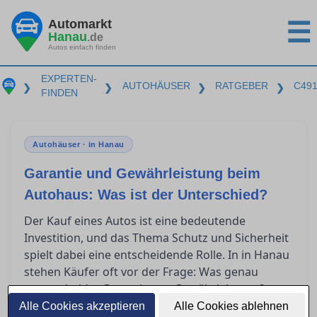
Automarkt
☰
Hanau
.de
Autos einfach finden
EXPERTEN-
AUTOHÄUSER
RATGEBER
C49
❯
❯
❯
❯
FINDEN
Autohäuser · in Hanau
Garantie und Gewährleistung beim
Autohaus: Was ist der Unterschied?
Der Kauf eines Autos ist eine bedeutende
Investition, und das Thema Schutz und Sicherheit
spielt dabei eine entscheidende Rolle. In in Hanau
stehen Käufer oft vor der Frage: Was genau
unterscheidet Garantie von Gewährleistung?
Dieser Artikel bietet klare Orientierung, indem er
Alle Cookies akzeptieren
Alle Cookies ablehnen