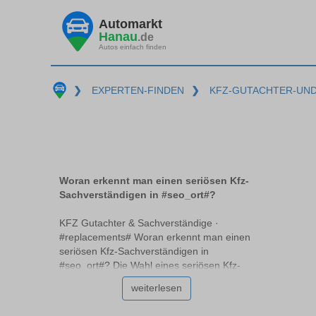
Automarkt
Hanau
.de
Autos einfach finden
❯
EXPERTEN-FINDEN
❯
KFZ-GUTACHTER-UN
Woran erkennt man einen seriösen Kfz-
Sachverständigen in #seo_ort#?
KFZ Gutachter & Sachverständige ·
#replacements# Woran erkennt man einen
seriösen Kfz-Sachverständigen in
#seo_ort#? Die Wahl eines seriösen Kfz-
Sachverständigen #replacements# kann
weiterlesen
eine Herausforderung sein, vor allem,
wenn man nicht genau weiß, worauf zu