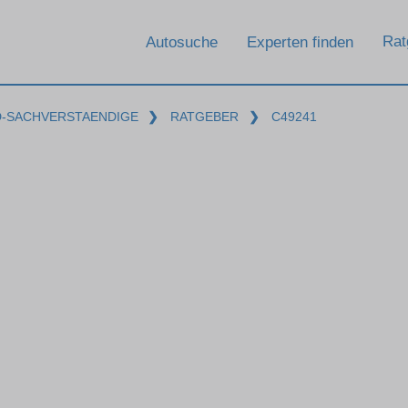
Rat
Autosuche
Experten finden
D-SACHVERSTAENDIGE
❯
RATGEBER
❯
C49241