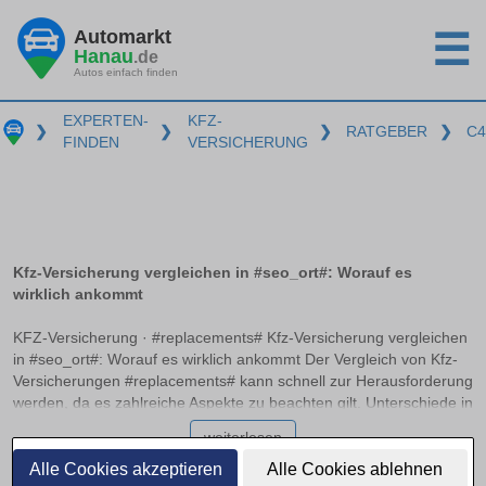
Automarkt
☰
Hanau
.de
Autos einfach finden
EXPERTEN-
KFZ-
❯
❯
❯
RATGEBER
❯
C4
FINDEN
VERSICHERUNG
Kfz-Versicherung vergleichen in #seo_ort#: Worauf es
wirklich ankommt
KFZ-Versicherung · #replacements# Kfz-Versicherung vergleichen
in #seo_ort#: Worauf es wirklich ankommt Der Vergleich von Kfz-
Versicherungen #replacements# kann schnell zur Herausforderung
werden, da es zahlreiche Aspekte zu beachten gilt. Unterschiede in
Haftpflicht, Teilkasko und Vollkasko, empfohlene
weiterlesen
Deckungssummen sowie die Bedeutung von Typ- und
Regionalklassen spielen eine entscheidende Rolle. Dieser Artikel
Alle Cookies akzeptieren
Alle Cookies ablehnen