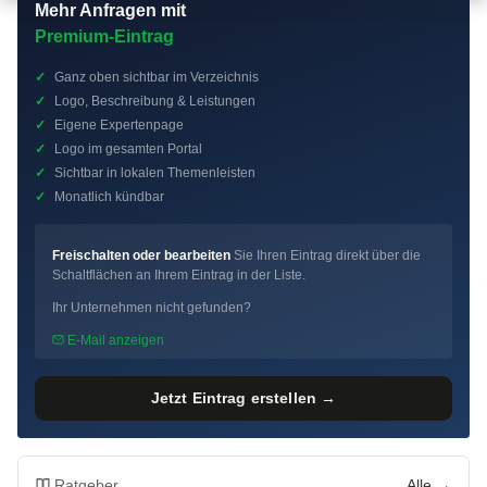
Mehr Anfragen mit
Premium-Eintrag
✓
Ganz oben sichtbar im Verzeichnis
✓
Logo, Beschreibung & Leistungen
✓
Eigene Expertenpage
✓
Logo im gesamten Portal
✓
Sichtbar in lokalen Themenleisten
✓
Monatlich kündbar
Freischalten oder bearbeiten
Sie Ihren Eintrag direkt über die
Schaltflächen an Ihrem Eintrag in der Liste.
Ihr Unternehmen nicht gefunden?
E-Mail anzeigen
Jetzt Eintrag erstellen →
Ratgeber
Alle →