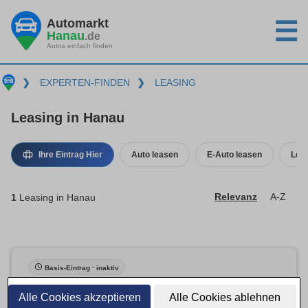
Automarkt
☰
Hanau
.de
Autos einfach finden
❯
EXPERTEN-FINDEN
❯
LEASING
Leasing in Hanau
Ihre Eintrag Hier
Auto leasen
E-Auto leasen
Leas
1
Leasing in Hanau
Relevanz
A-Z
Basis-Eintrag · inaktiv
Alle Cookies akzeptieren
Alle Cookies ablehnen